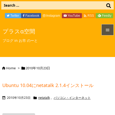

Twitter
Facebook
Instagram
YouTube
Feedly
RSS
プラスα空間


ブログ in お市 のーと
メニュ

サイド

Home
>
2010年10月23日


前へ

Ubuntu 10.04にnetatalk 2.1.4インストール
次へ

2010年10月23日
netatalk
,
パソコン・インターネット


検索