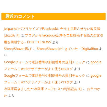
最近のコメント
JetpackのパブリサイズでFacebookに全文を掲載させない改良版
[追記あり]
に
ブログからFacebook記事を自動投稿する際の全文引
用を回避する - CHOTTO NEWS
より
SheepShaver再び
に
SheepShaverは生きていた – DigitalBoo
よ
り
Googleフォームで電話番号や郵便番号の規則チェック
に
google
フォーム | webデザイナーがよく使うcssタグ
より
Googleフォームで電話番号や郵便番号の規則チェック
に
google
フォーム | webデザイナーがよく使うcssタグ
より
冷蔵庫届きました〜冷蔵庫フロアに立つ!![追記あり]
に
お市のか
た
より