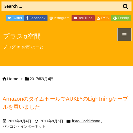

Twitter
Facebook
Instagram
YouTube
Feedly
RSS
プラスα空間


ブログ in お市 のーと
メニュ

サイド

Home
>
2017年9月4日


前へ

AmazonのタイムセールでAUKEYのLightningケーブ
次へ
ルを買いました

検索
2017年9月4日
2017年9月5日
iPad/iPod/iPhone
,



パソコン・インターネット