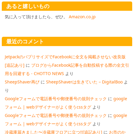
あると嬉しいもの
気に入って頂けましたら、ぜひ。
Amazon.co.jp
最近のコメント
JetpackのパブリサイズでFacebookに全文を掲載させない改良版
[追記あり]
に
ブログからFacebook記事を自動投稿する際の全文引
用を回避する - CHOTTO NEWS
より
SheepShaver再び
に
SheepShaverは生きていた – DigitalBoo
よ
り
Googleフォームで電話番号や郵便番号の規則チェック
に
google
フォーム | webデザイナーがよく使うcssタグ
より
Googleフォームで電話番号や郵便番号の規則チェック
に
google
フォーム | webデザイナーがよく使うcssタグ
より
冷蔵庫届きました〜冷蔵庫フロアに立つ!![追記あり]
に
お市のか