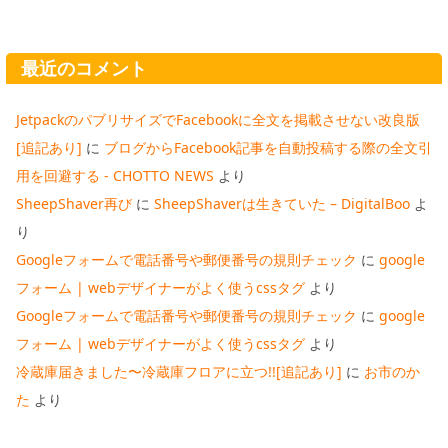
最近のコメント
JetpackのパブリサイズでFacebookに全文を掲載させない改良版
[追記あり]
に
ブログからFacebook記事を自動投稿する際の全文引
用を回避する - CHOTTO NEWS
より
SheepShaver再び
に
SheepShaverは生きていた – DigitalBoo
よ
り
Googleフォームで電話番号や郵便番号の規則チェック
に
google
フォーム | webデザイナーがよく使うcssタグ
より
Googleフォームで電話番号や郵便番号の規則チェック
に
google
フォーム | webデザイナーがよく使うcssタグ
より
冷蔵庫届きました〜冷蔵庫フロアに立つ!![追記あり]
に
お市のか
た
より