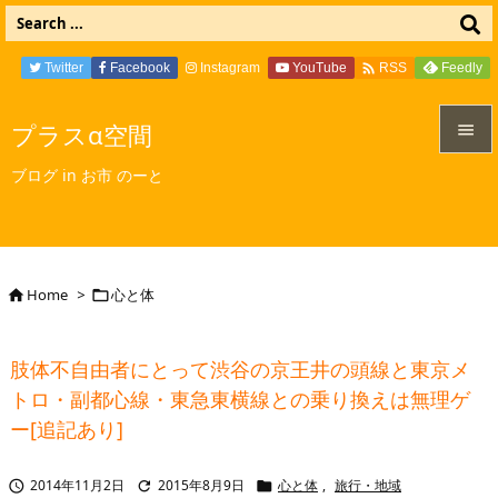

Twitter
Facebook
Instagram
YouTube
Feedly
RSS
プラスα空間


ブログ in お市 のーと
メニュ

サイド

Home
>
心と体


前へ

肢体不自由者にとって渋谷の京王井の頭線と東京メ
次へ
トロ・副都心線・東急東横線との乗り換えは無理ゲ

ー[追記あり]
検索
2014年11月2日
2015年8月9日
心と体
,
旅行・地域


