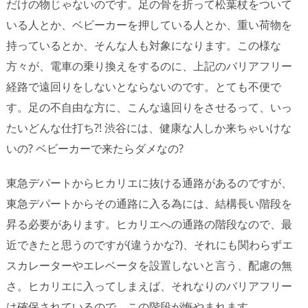
だけの物じゃないのです。足の骨を折って松葉杖をついて
いる人とか、ベビーカーを押している人とか、重い荷物を
持っているとか、そんな人も対象になります。この様な
方々が、電車の乗り換えをするのに、上記のバリアフリー
経路で遠回りをしないとならないのです。とても不便で
す。足の不自由な方に、こんな遠回りをさせるって、いっ
たいどんな仕打ち?! 渋谷には、健康な人しか来ちゃいけな
いの? ベビーカーで来たらダメなの?
東急デパートからヒカリエに抜ける通路があるのですが、
東急デパートからその通路に入る為には、結構長い階段を
昇る必要があります。ヒカリエへの通路の階段なので、最
近できたと思うのですが(違うかな?)、それにも関わらずエ
スカレーターやエレベータを設置しないと言う、配慮の無
さ。ヒカリエに入ってしまえば、それなりのバリアフリー
は確保されているので、この階段が悔やまれます。