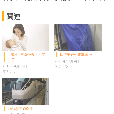
関連
ご誕生! 三倉佳奈さん第
輪行実践〜電車編〜
二子
2015年12月4日
2016年4月30日
スポーツ
マナカナ
いわき市で輪行