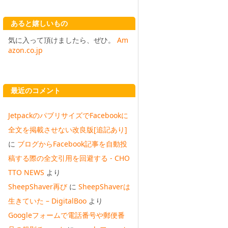
あると嬉しいもの
気に入って頂けましたら、ぜひ。
Am
azon.co.jp
最近のコメント
JetpackのパブリサイズでFacebookに
全文を掲載させない改良版[追記あり]
に
ブログからFacebook記事を自動投
稿する際の全文引用を回避する - CHO
TTO NEWS
より
SheepShaver再び
に
SheepShaverは
生きていた – DigitalBoo
より
Googleフォームで電話番号や郵便番