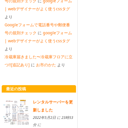
号の規則チェック
に
googleフォーム
| webデザイナーがよく使うcssタグ
より
Googleフォームで電話番号や郵便番
号の規則チェック
に
googleフォーム
| webデザイナーがよく使うcssタグ
より
冷蔵庫届きました〜冷蔵庫フロアに立
つ!![追記あり]
に
お市のかた
より
最近の投稿
レンタルサーバーを更
新しました
2022年5月2日 に 23時53
分 に