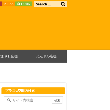

e
Feedly
RSS
だまさし応援
ねんドル応援
プラスα空間内検索