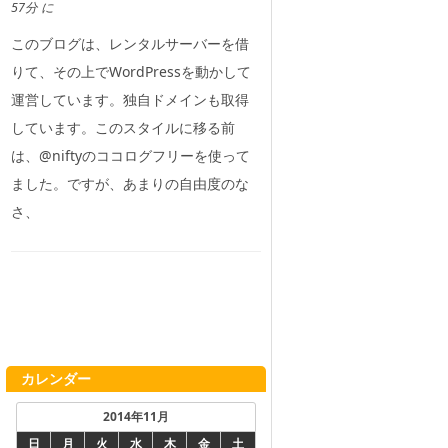
57分 に
このブログは、レンタルサーバーを借
りて、その上でWordPressを動かして
運営しています。独自ドメインも取得
しています。このスタイルに移る前
は、@niftyのココログフリーを使って
ました。ですが、あまりの自由度のな
さ、
カレンダー
2014年11月
日
月
火
水
木
金
土