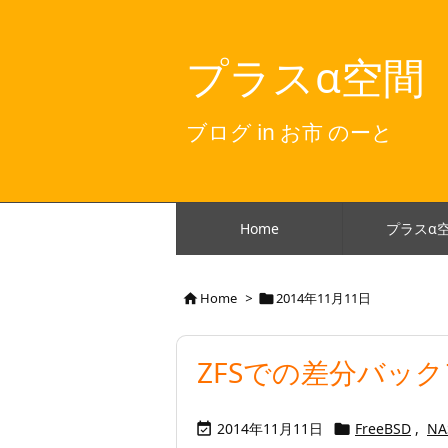
プラスα空間
ブログ in お市 のーと
Home
プラスα
Home
>
2014年11月11日


ZFSでの差分バッ
2014年11月11日
FreeBSD
,
NA

