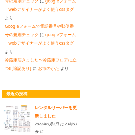
号の規則チェック
に
googleフォーム
| webデザイナーがよく使うcssタグ
より
Googleフォームで電話番号や郵便番
号の規則チェック
に
googleフォーム
| webデザイナーがよく使うcssタグ
より
冷蔵庫届きました〜冷蔵庫フロアに立
つ!![追記あり]
に
お市のかた
より
最近の投稿
レンタルサーバーを更
新しました
2022年5月2日 に 23時53
分 に