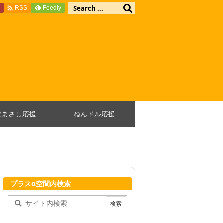

e
Feedly
RSS
だまさし応援
ねんドル応援
プラスα空間内検索