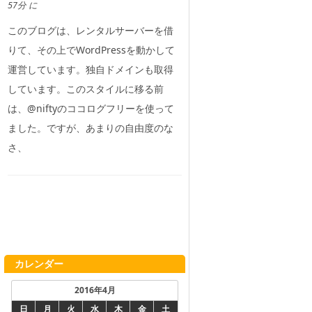
57分 に
このブログは、レンタルサーバーを借
りて、その上でWordPressを動かして
運営しています。独自ドメインも取得
しています。このスタイルに移る前
は、@niftyのココログフリーを使って
ました。ですが、あまりの自由度のな
さ、
カレンダー
2016年4月
日
月
火
水
木
金
土