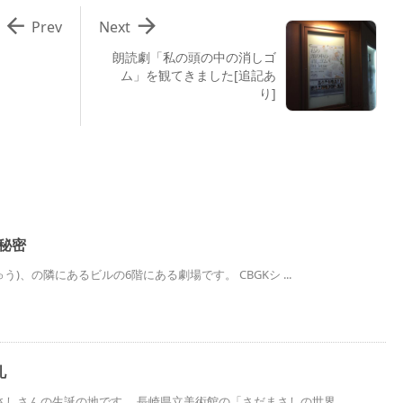


Prev
Next
朗読劇「私の頭の中の消しゴ
ム」を観てきました[追記あ
り]
の秘密
う)、の隣にあるビルの6階にある劇場です。 CBGKシ ...
礼
しさんの生誕の地です。 長崎県立美術館の「さだまさしの世界 ...