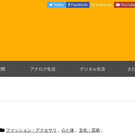
Twitter
Facebook
Instagram
YouTub
空間
アナログ生活
デジタル生活
さ
ファッション・アクセサリ
,
心と体
,
文化・芸術
,
