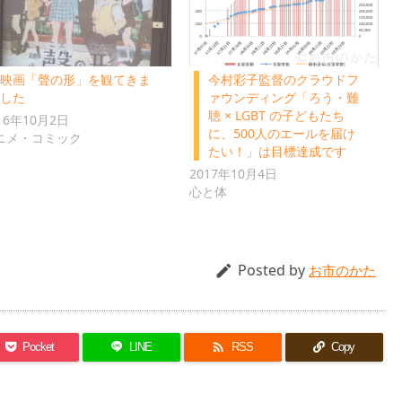
映画「聲の形」を観てきま
今村彩子監督のクラウドフ
した
ァウンディング「ろう・難
聴 × LGBT の子どもたち
16年10月2日
に、500人のエールを届け
ニメ・コミック
たい！」は目標達成です
2017年10月4日
心と体
Posted by

お市のかた

Pocket
LINE
RSS
Copy