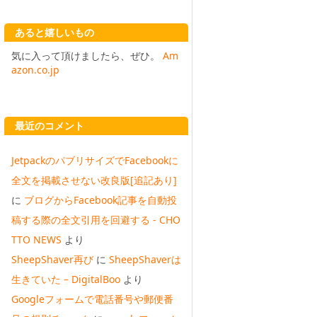
あると嬉しいもの
気に入って頂けましたら、ぜひ。
Am
azon.co.jp
最近のコメント
JetpackのパブリサイズでFacebookに
全文を掲載させない改良版[追記あり]
に
ブログからFacebook記事を自動投
稿する際の全文引用を回避する - CHO
TTO NEWS
より
SheepShaver再び
に
SheepShaverは
生きていた – DigitalBoo
より
Googleフォームで電話番号や郵便番