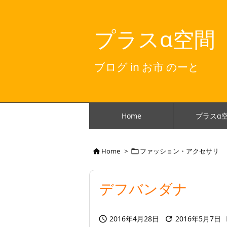
プラスα空間
ブログ in お市 のーと
Home
プラスα
Home
>
ファッション・アクセサリ


デフバンダナ
2016年4月28日
2016年5月7日

