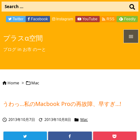

Twitter
Facebook
Instagram
YouTube
Feedly
RSS
プラスα空間


ブログ in お市 のーと
メニュ

サイド

Home
>
Mac


前へ

うわっ…私のMacbook Proの再故障、早すぎ…!
次へ

2013年10月7日
2013年10月8日
Mac



検索