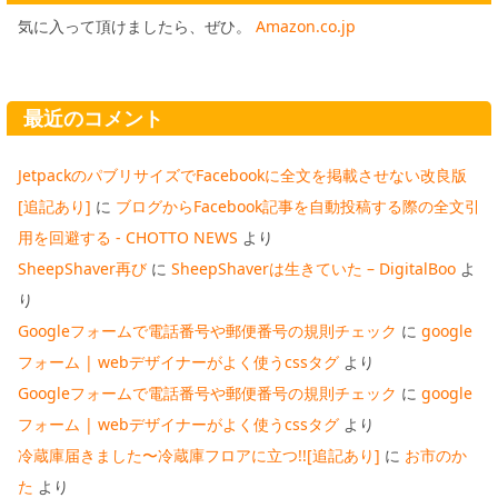
気に入って頂けましたら、ぜひ。
Amazon.co.jp
最近のコメント
JetpackのパブリサイズでFacebookに全文を掲載させない改良版
[追記あり]
に
ブログからFacebook記事を自動投稿する際の全文引
用を回避する - CHOTTO NEWS
より
SheepShaver再び
に
SheepShaverは生きていた – DigitalBoo
よ
り
Googleフォームで電話番号や郵便番号の規則チェック
に
google
フォーム | webデザイナーがよく使うcssタグ
より
Googleフォームで電話番号や郵便番号の規則チェック
に
google
フォーム | webデザイナーがよく使うcssタグ
より
冷蔵庫届きました〜冷蔵庫フロアに立つ!![追記あり]
に
お市のか
た
より