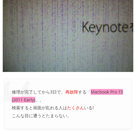
修理が完了してから3日で、
再故障
する「
Macbook Pro 15
(2011 Early)
」。
検索すると画面が乱れる人は
たくさん
いる!
こんな目に遭うとたまらない。