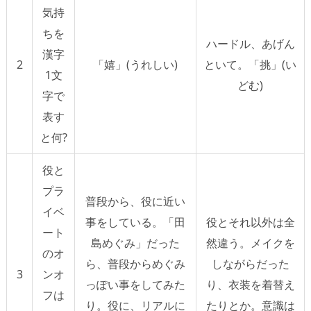
気持
ちを
ハードル、あげん
漢字
2
「嬉」(うれしい)
といて。「挑」(い
1文
どむ)
字で
表す
と何?
役と
プラ
普段から、役に近い
イベ
事をしている。「田
役とそれ以外は全
ート
島めぐみ」だった
然違う。メイクを
のオ
ら、普段からめぐみ
しながらだった
3
ンオ
っぽい事をしてみた
り、衣装を着替え
フは
り。役に、リアルに
たりとか。意識は