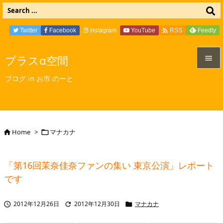

Twitter
Facebook
Instagram
YouTube
Feedly
RSS
プラスα空間


ブログ in お市 のーと
メニュ

サイド

Home
>
マナカナ


前へ

「第16回茉奈佳奈ファンの集い 東京公演」レポート
次へ
です

検索
2012年12月26日
2012年12月30日
マナカナ


