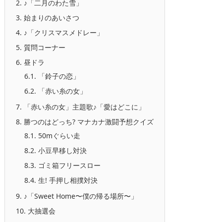
2.
♪「二月のわた雪」
3.
始まりのあいさつ
4.
♪「クリスマスメドレー」
5.
質問コーナー
6.
昼ドラ
6.1.
「鈴子の恋」
6.2.
「赤い糸の女」
7.
「赤い糸の女」主題歌♪「愛はどこに」
8.
勝つのはどっち? マナカナ激闘予想クイズ
8.1.
50mぐらい走
8.2.
小豆早移し対決
8.3.
ゴミ箱フリースロー
8.4.
生! 手押し相撲対決
9.
♪「Sweet Home〜僕の帰る場所〜」
10.
大抽選会