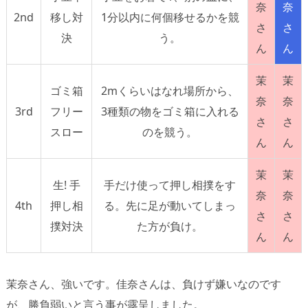
奈
奈
2nd
移し対
1分以内に何個移せるかを競
さ
さ
決
う。
ん
ん
茉
茉
ゴミ箱
2mくらいはなれ場所から、
奈
奈
3rd
フリー
3種類の物をゴミ箱に入れる
さ
さ
スロー
のを競う。
ん
ん
茉
茉
生! 手
手だけ使って押し相撲をす
奈
奈
4th
押し相
る。先に足が動いてしまっ
さ
さ
撲対決
た方が負け。
ん
ん
茉奈さん、強いです。佳奈さんは、負けず嫌いなのです
が、勝負弱いと言う事が露呈しました。