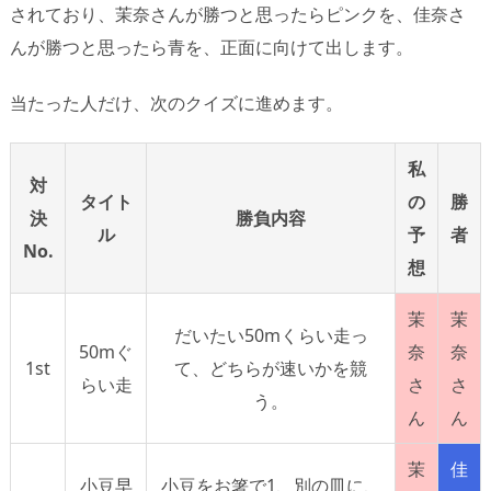
されており、茉奈さんが勝つと思ったらピンクを、佳奈さ
んが勝つと思ったら青を、正面に向けて出します。
当たった人だけ、次のクイズに進めます。
私
対
タイト
の
勝
決
勝負内容
ル
予
者
No.
想
茉
茉
だいたい50mくらい走っ
50mぐ
奈
奈
1st
て、どちらが速いかを競
らい走
さ
さ
う。
ん
ん
茉
佳
小豆早
小豆をお箸で1、別の皿に、