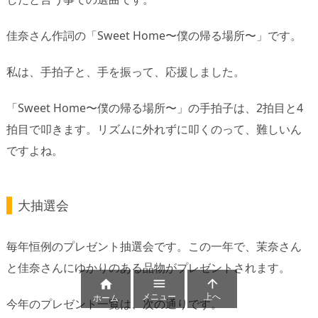
佳奈さん作詞の「Sweet Home〜僕の帰る場所〜」です。
私は、手拍子と、手を振って、応援しました。
「Sweet Home〜僕の帰る場所〜」の手拍子は、2拍目と4
拍目で叩きます。リズムに外れずに叩くのって、難しいん
ですよね。
大抽選会
毎年恒例のプレゼント抽選会です。この一年で、茉奈さん
と佳奈さんにゆかりのある品物がプレゼントされます。



メニュー
上へ
ホーム
今年のプレゼント一覧は、次の通りです。