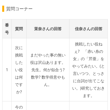
質問コーナー
番
質問
茉奈さんの回答
佳奈さんの回答
号
挑戦したい役ね
次に
ぇ? 「赤い糸の
挑戦
まだやった事の無い
女」の「芹亜」を
した
役は沢山あります。
やってみたい。(と
1
い役
先生。何が似合う?
言いつつ、とっさ
は何
数学? 数学得意やも
に台詞が出てこな
です
ん。
い。)研究しておき
か?
ます。
今の