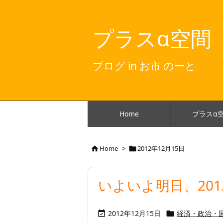
プラスα空間
ブログ in お市 のーと
Home
プラスα
Home
>
2012年12月15日


いよいよ明日、20
2012年12月15日
経済・政治・

