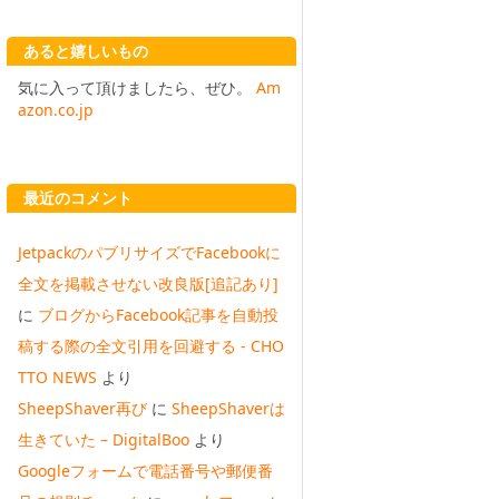
あると嬉しいもの
気に入って頂けましたら、ぜひ。
Am
azon.co.jp
最近のコメント
JetpackのパブリサイズでFacebookに
全文を掲載させない改良版[追記あり]
に
ブログからFacebook記事を自動投
稿する際の全文引用を回避する - CHO
TTO NEWS
より
SheepShaver再び
に
SheepShaverは
生きていた – DigitalBoo
より
Googleフォームで電話番号や郵便番