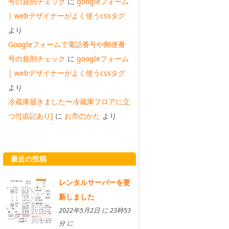
号の規則チェック
に
googleフォーム
| webデザイナーがよく使うcssタグ
より
Googleフォームで電話番号や郵便番
号の規則チェック
に
googleフォーム
| webデザイナーがよく使うcssタグ
より
冷蔵庫届きました〜冷蔵庫フロアに立
つ!![追記あり]
に
お市のかた
より
最近の投稿
レンタルサーバーを更
新しました
2022年5月2日 に 23時53
分 に