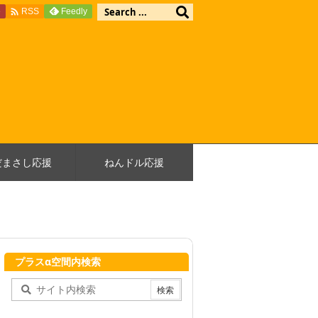

e
Feedly
RSS
だまさし応援
ねんドル応援
プラスα空間内検索