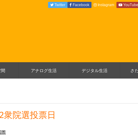
Twitter
Facebook
Instagram
YouTub
空間
アナログ生活
デジタル生活
さ
12衆院選投票日
国際