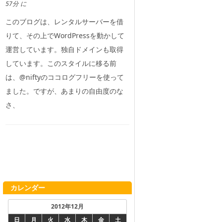
57分 に
このブログは、レンタルサーバーを借
りて、その上でWordPressを動かして
運営しています。独自ドメインも取得
しています。このスタイルに移る前
は、@niftyのココログフリーを使って
ました。ですが、あまりの自由度のな
さ、
カレンダー
2012年12月
日
月
火
水
木
金
土