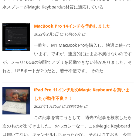
水スプレーがMagic Keyboardの材質に適応している
MacBook Pro 14インチを予約しました
2022年2月5日 に 16時56分 に
一昨年、M1 MacBook Proを購入し、快適に使って
います。ですが、速度的にはまあ不満はないのです
が、メモリ16GBの制限でアプリを起動できない時がありました。そ
れと、USBポートが2つだと、若干不便です。 そのた
iPad Pro 11インチ用のMagic Keyboardを買いま
したが動作不良？！
2022年1月25日 に 23時12分 に
この記事を書こうとして、過去の記事を検索したら
次のものが出てきました。 おっカシーなー、このMagic Keyboard
は届いてない。キャンセルしちゃったかな。 それはさておき、今年