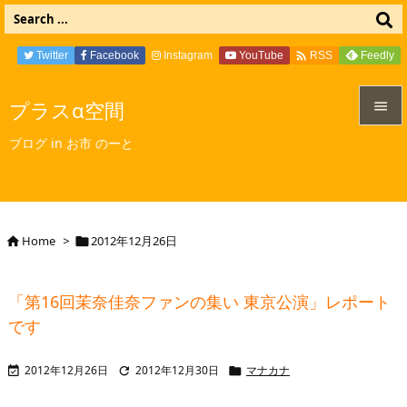

Twitter
Facebook
Instagram
YouTube
Feedly
RSS
プラスα空間


ブログ in お市 のーと
メニュ

サイド

Home
>
2012年12月26日


前へ

「第16回茉奈佳奈ファンの集い 東京公演」レポート
次へ
です

検索
2012年12月26日
2012年12月30日
マナカナ


