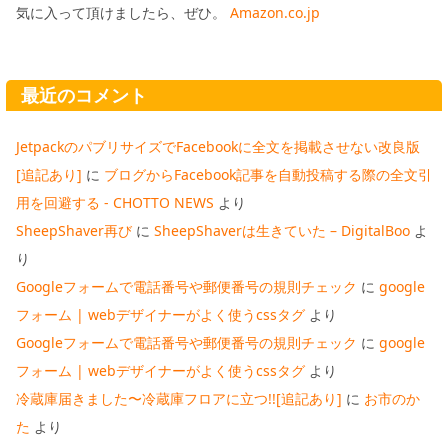
気に入って頂けましたら、ぜひ。
Amazon.co.jp
最近のコメント
JetpackのパブリサイズでFacebookに全文を掲載させない改良版
[追記あり]
に
ブログからFacebook記事を自動投稿する際の全文引
用を回避する - CHOTTO NEWS
より
SheepShaver再び
に
SheepShaverは生きていた – DigitalBoo
よ
り
Googleフォームで電話番号や郵便番号の規則チェック
に
google
フォーム | webデザイナーがよく使うcssタグ
より
Googleフォームで電話番号や郵便番号の規則チェック
に
google
フォーム | webデザイナーがよく使うcssタグ
より
冷蔵庫届きました〜冷蔵庫フロアに立つ!![追記あり]
に
お市のか
た
より