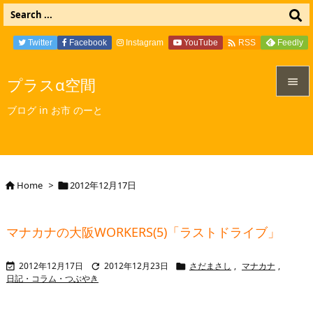

Twitter
Facebook
Instagram
YouTube
Feedly
RSS
プラスα空間


ブログ in お市 のーと
メニュ

サイド

Home
>
2012年12月17日


前へ

マナカナの大阪WORKERS(5)「ラストドライブ」
次へ

2012年12月17日
2012年12月23日
さだまさし
,
マナカナ
,



検索
日記・コラム・つぶやき