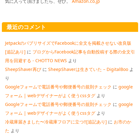
気に入って頂けましたら、ぜひ。
Amazon.co.jp
最近のコメント
JetpackのパブリサイズでFacebookに全文を掲載させない改良版
[追記あり]
に
ブログからFacebook記事を自動投稿する際の全文引
用を回避する - CHOTTO NEWS
より
SheepShaver再び
に
SheepShaverは生きていた – DigitalBoo
よ
り
Googleフォームで電話番号や郵便番号の規則チェック
に
google
フォーム | webデザイナーがよく使うcssタグ
より
Googleフォームで電話番号や郵便番号の規則チェック
に
google
フォーム | webデザイナーがよく使うcssタグ
より
冷蔵庫届きました〜冷蔵庫フロアに立つ!![追記あり]
に
お市のか
た
より