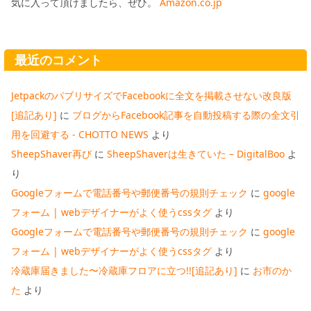
気に入って頂けましたら、ぜひ。
Amazon.co.jp
最近のコメント
JetpackのパブリサイズでFacebookに全文を掲載させない改良版
[追記あり]
に
ブログからFacebook記事を自動投稿する際の全文引
用を回避する - CHOTTO NEWS
より
SheepShaver再び
に
SheepShaverは生きていた – DigitalBoo
よ
り
Googleフォームで電話番号や郵便番号の規則チェック
に
google
フォーム | webデザイナーがよく使うcssタグ
より
Googleフォームで電話番号や郵便番号の規則チェック
に
google
フォーム | webデザイナーがよく使うcssタグ
より
冷蔵庫届きました〜冷蔵庫フロアに立つ!![追記あり]
に
お市のか
た
より