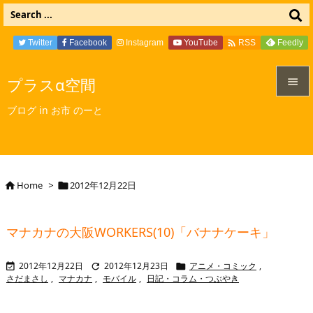

Twitter
Facebook
Instagram
YouTube
Feedly
RSS
プラスα空間


ブログ in お市 のーと
メニュ

サイド

Home
>
2012年12月22日


前へ

マナカナの大阪WORKERS(10)「バナナケーキ」
次へ

2012年12月22日
2012年12月23日
アニメ・コミック
,



検索
さだまさし
,
マナカナ
,
モバイル
,
日記・コラム・つぶやき