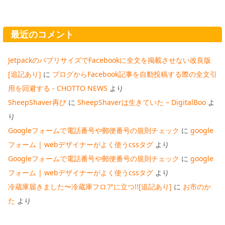
最近のコメント
JetpackのパブリサイズでFacebookに全文を掲載させない改良版
[追記あり]
に
ブログからFacebook記事を自動投稿する際の全文引
用を回避する - CHOTTO NEWS
より
SheepShaver再び
に
SheepShaverは生きていた – DigitalBoo
よ
り
Googleフォームで電話番号や郵便番号の規則チェック
に
google
フォーム | webデザイナーがよく使うcssタグ
より
Googleフォームで電話番号や郵便番号の規則チェック
に
google
フォーム | webデザイナーがよく使うcssタグ
より
冷蔵庫届きました〜冷蔵庫フロアに立つ!![追記あり]
に
お市のか
た
より