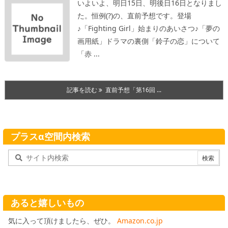
いよいよ、明日15日、明後日16日となりまし
た。
恒例(?)の、直前予想です。
登場
♪「Fighting Girl」
始まりのあいさつ
♪「夢の
画用紙」
ドラマの裏側「鈴子の恋」について
「赤 ...
記事を読む
直前予想「第16回 ...
プラスα空間内検索
あると嬉しいもの
気に入って頂けましたら、ぜひ。
Amazon.co.jp