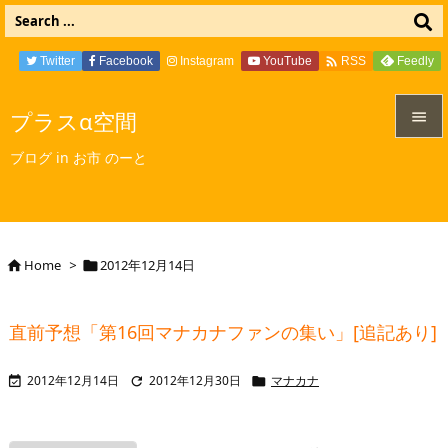

Twitter
Facebook
Instagram
YouTube
Feedly
RSS
プラスα空間


ブログ in お市 のーと
メニュ

サイド

Home
>
2012年12月14日


前へ

直前予想「第16回マナカナファンの集い」[追記あり]
次へ

2012年12月14日
2012年12月30日
マナカナ



検索