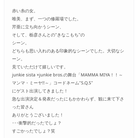
赤い糸の女。
唯美、まず、一つの修羅場でした。
芹亜に立ち向かうシーン、
そして、栃彦さんとの"きなこもち"の
シーン。
どちらも思い入れのある印象的なシーンでした。大切なシ
ーン。
見ていただけて嬉しいです。
junkie sista ×junkie bros.の舞台「MAMMA MIYA！！～
マンマ・ミーヤ!!～」コードネーム"S.Q.S"
にゲスト出演してきました！
急な出演決定＆発表だったにもかかわらず、観に来て下さ
った皆さん
ありがとうございました！
･･･衝撃的だったでしょ？
すごかったでしょ？笑