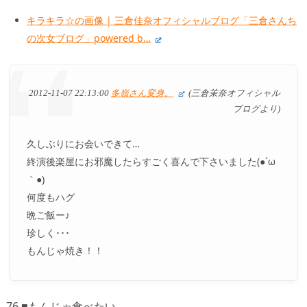
キラキラ☆の画像 | 三倉佳奈オフィシャルブログ「三倉さんち
の次女ブログ」powered b…
2012-11-07 22:13:00
多嶺さん変身。
(三倉茉奈オフィシャル
ブログより)
久しぶりにお会いできて…
終演後楽屋にお邪魔したらすごく喜んで下さいました(●´ω
｀●)
何度もハグ
晩ご飯ー♪
珍しく･･･
もんじゃ焼き！！
76 ■もんじゃ食べたい