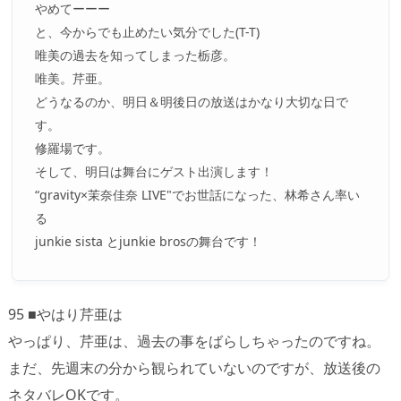
やめてーーー
と、今からでも止めたい気分でした(T-T)
唯美の過去を知ってしまった栃彦。
唯美。芹亜。
どうなるのか、明日＆明後日の放送はかなり大切な日で
す。
修羅場です。
そして、明日は舞台にゲスト出演します！
“gravity×茉奈佳奈 LIVE"でお世話になった、林希さん率い
る
junkie sista とjunkie brosの舞台です！
95 ■やはり芹亜は
やっぱり、芹亜は、過去の事をばらしちゃったのですね。
まだ、先週末の分から観られていないのですが、放送後の
ネタバレOKです。