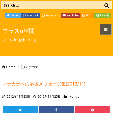

Twitter
Facebook
Instagram
YouTube
Feedly
RSS
プラスα空間


ブログ in お市 のーと
メニュ

サイド

Home
>
マナカナ


前へ

マナカナへの応援メッセージ集(2012/11)
次へ

2012年11月23日
2012年11月25日
マナカナ



検索