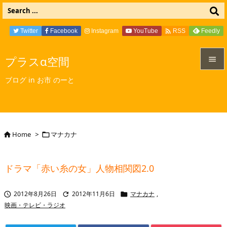

Twitter
Facebook
Instagram
YouTube
Feedly
RSS
プラスα空間


ブログ in お市 のーと
メニュ

サイド

Home
>
マナカナ


前へ

ドラマ「赤い糸の女」人物相関図2.0
次へ

2012年8月26日
2012年11月6日
マナカナ
,



検索
映画・テレビ・ラジオ