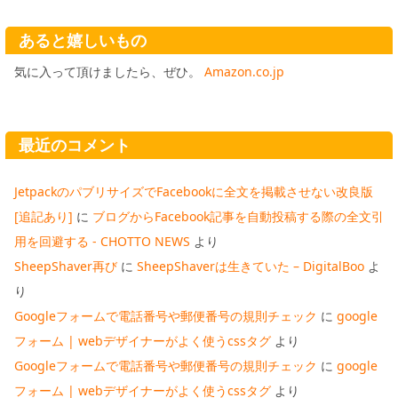
あると嬉しいもの
気に入って頂けましたら、ぜひ。
Amazon.co.jp
最近のコメント
JetpackのパブリサイズでFacebookに全文を掲載させない改良版
[追記あり]
に
ブログからFacebook記事を自動投稿する際の全文引
用を回避する - CHOTTO NEWS
より
SheepShaver再び
に
SheepShaverは生きていた – DigitalBoo
よ
り
Googleフォームで電話番号や郵便番号の規則チェック
に
google
フォーム | webデザイナーがよく使うcssタグ
より
Googleフォームで電話番号や郵便番号の規則チェック
に
google
フォーム | webデザイナーがよく使うcssタグ
より