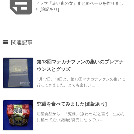

ドラマ「赤い糸の女」まとめページを作りまし
た[追記あり]
関連記事

第18回マナカナファンの集いのプレアナ
ウンスとグッズ
1月17日、18日と、第18回マナカナファンの集いに
行ってきました。とても楽しい ...
究麺を食べてみました[追記あり]
明星食品から、「究麺」(きわめん)と言う、生めん
に極めて近い袋麺が発売になってい ...