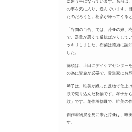
に通う事になっています。名前は、
の事を気に入り、遊んでいます。
たのだろうと。栃彦が帰ってくる
「谷間の百合」では、芹亜の娘、
で、器量が悪くて反抗ばかりしてい
ッキリしました。樹梨は徳須に認
した。
徳須は、上田にデイケアセンター
の為に資金が必要で、貴道家にお
琴子は、唯美が織った反物で仕上げ
糸で織り込んだ反物です。琴子か
紋」です。創作着物展で、唯美の
創作着物展を見に来た芹亜は、唯美
す。