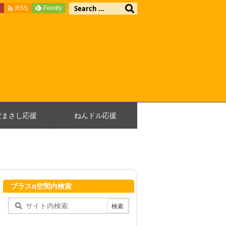

e
Feedly
RSS
だまさし応援
ねんドル応援
プラスα空間内検索