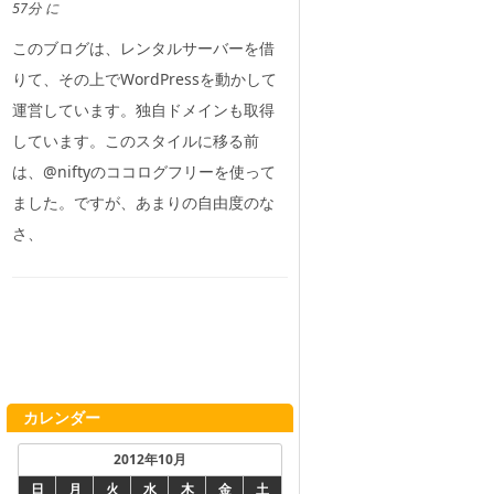
57分 に
このブログは、レンタルサーバーを借
りて、その上でWordPressを動かして
運営しています。独自ドメインも取得
しています。このスタイルに移る前
は、@niftyのココログフリーを使って
ました。ですが、あまりの自由度のな
さ、
カレンダー
2012年10月
日
月
火
水
木
金
土