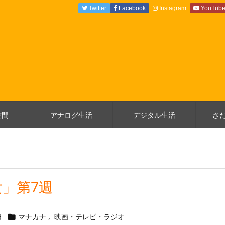
Twitter
Facebook
Instagram
YouTub
空間
アナログ生活
デジタル生活
さ
」第7週
日
マナカナ
,
映画・テレビ・ラジオ
