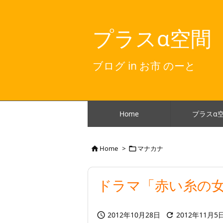
プラスα空間
ブログ in お市 のーと
Home
プラスα
Home
>
マナカナ


ドラマ「赤い糸の女
2012年10月28日
2012年11月5

