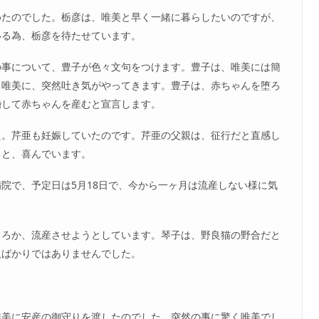
めたのでした。栃彦は、唯美と早く一緒に暮らしたいのですが、
いる為、栃彦を待たせています。
の事について、豊子が色々文句をつけます。豊子は、唯美には簡
。唯美に、突然吐き気がやってきます。豊子は、赤ちゃんを堕ろ
婚して赤ちゃんを産むと宣言します。
た。芹亜も妊娠していたのです。芹亜の父親は、征行だと直感し
ると、喜んでいます。
院で、予定日は5月18日で、今から一ヶ月は流産しない様に気
ころか、流産させようとしています。琴子は、野良猫の野合だと
人ばかりではありませんでした。
唯美に安産の御守りを渡したのでした。突然の事に驚く唯美でし