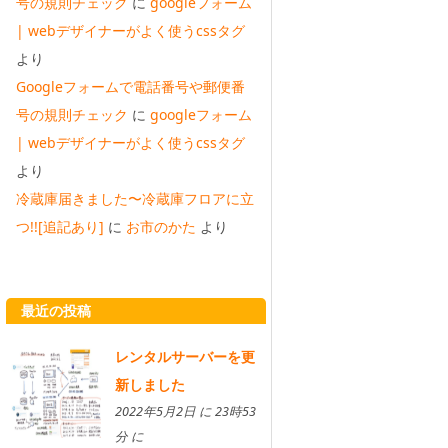
号の規則チェック
に
googleフォーム
| webデザイナーがよく使うcssタグ
より
Googleフォームで電話番号や郵便番
号の規則チェック
に
googleフォーム
| webデザイナーがよく使うcssタグ
より
冷蔵庫届きました〜冷蔵庫フロアに立
つ!![追記あり]
に
お市のかた
より
最近の投稿
レンタルサーバーを更
新しました
2022年5月2日 に 23時53
分 に