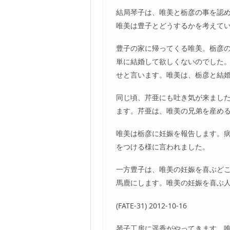
結局琴子は、唯美と栃彦の事を認
唯美は豊子とどうするかを考えて
豊子の家に帰ってくる唯美。栃彦
単に結婚して欲しくないのでした
せと言います。唯美は、栃彦と結
同じ頃、芹亜にも吐き気が来まし
ます。芹亜は、唯美の兄弟を産め
唯美は栃彦に妊娠を報告します。病
をつける様に言われました。
一方豊子は、唯美の妊娠を喜ぶど
馬鹿にします。唯美の妊娠を喜ぶ
(FATE-31) 2012-10-16
琴子工房に遥香がやってきます。