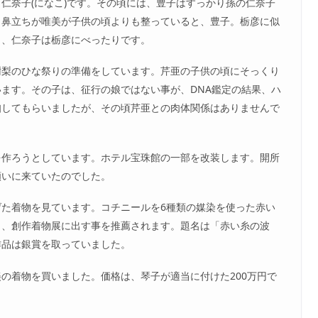
仁奈子(になこ)です。その頃には、豊子はすっかり孫の仁奈子
目鼻立ちが唯美が子供の頃よりも整っていると、豊子。栃彦に似
と、仁奈子は栃彦にべったりです。
樹梨のひな祭りの準備をしています。芹亜の子供の頃にそっくり
ます。その子は、征行の娘ではない事が、DNA鑑定の結果、ハ
知してもらいましたが、その頃芹亜との肉体関係はありませんで
を作ろうとしています。ホテル宝珠館の一部を改装します。開所
願いに来ていたのでした。
た着物を見ています。コチニールを6種類の媒染を使った赤い
ら、創作着物展に出す事を推薦されます。題名は「赤い糸の波
作品は銀賞を取っていました。
の着物を買いました。価格は、琴子が適当に付けた200万円で