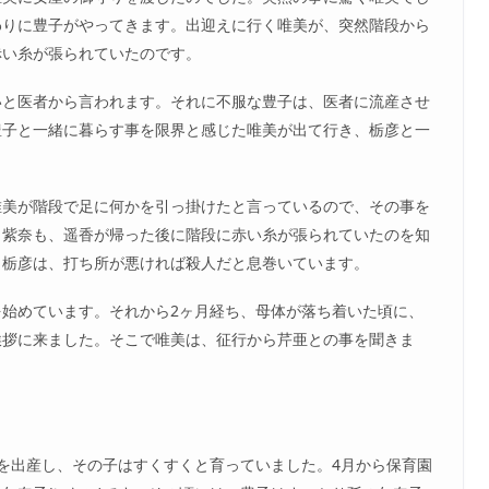
わりに豊子がやってきます。出迎えに行く唯美が、突然階段から
赤い糸が張られていたのです。
いと医者から言われます。それに不服な豊子は、医者に流産させ
豊子と一緒に暮らす事を限界と感じた唯美が出て行き、栃彦と一
唯美が階段で足に何かを引っ掛けたと言っているので、その事を
も紫奈も、遥香が帰った後に階段に赤い糸が張られていたのを知
。栃彦は、打ち所が悪ければ殺人だと息巻いています。
始めています。それから2ヶ月経ち、母体が落ち着いた頃に、
挨拶に来ました。そこで唯美は、征行から芹亜との事を聞きま
を出産し、その子はすくすくと育っていました。4月から保育園