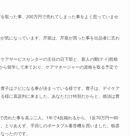
を取った事、200万円で売れてしまった事をよく思っていませ
かが気になっています。芹亜は、芹亜が買った事を出品者に言わ
ケアサービスセンターの主任の日下部と、新人の鄭(テイ)哲根
国から留学して来ており、ケアマネージャーの資格を取る予定で
た豊子はクビになる事が決まっている様です。豊子は、デイケア
える様に直談判に来ました。あなただけ特別だからと、徳須は豊
で売れた事を喜ぶ二人。1年で4反織れるから、1反70万円〜80
た。とりあえず、手回しのポータブル蓄音機を買いました。栃彦
になったのです。