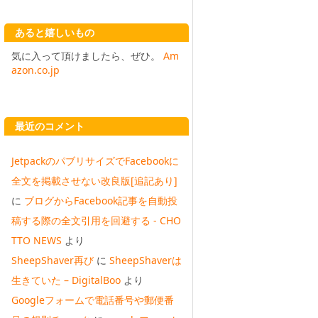
あると嬉しいもの
気に入って頂けましたら、ぜひ。
Am
azon.co.jp
最近のコメント
JetpackのパブリサイズでFacebookに
全文を掲載させない改良版[追記あり]
に
ブログからFacebook記事を自動投
稿する際の全文引用を回避する - CHO
TTO NEWS
より
SheepShaver再び
に
SheepShaverは
生きていた – DigitalBoo
より
Googleフォームで電話番号や郵便番