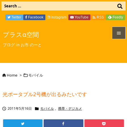

Twitter
Facebook
Instagram
YouTube
Feedly
RSS
プラスα空間


ブログ in お市 のーと
メニュ

サイド

Home
>
モバイル


前へ

光ポータブル2号機が出るみたいです
次へ

2011年5月16日
モバイル
,
携帯・デジカメ


検索