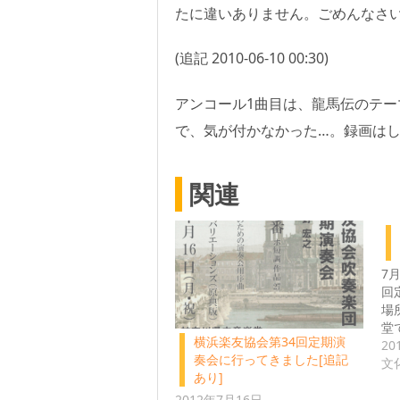
たに違いありません。ごめんなさ
(追記 2010-06-10 00:30)
アンコール1曲目は、龍馬伝のテ
で、気が付かなかった…。録画は
関連
7
回
場
堂
横浜楽友協会第34回定期演
20
奏会に行ってきました[追記
文
あり]
2012年7月16日