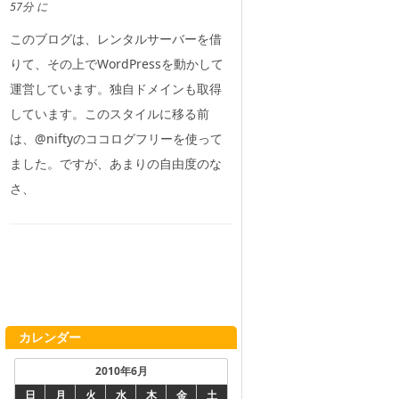
57分 に
このブログは、レンタルサーバーを借
りて、その上でWordPressを動かして
運営しています。独自ドメインも取得
しています。このスタイルに移る前
は、@niftyのココログフリーを使って
ました。ですが、あまりの自由度のな
さ、
カレンダー
2010年6月
日
月
火
水
木
金
土