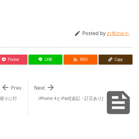
Posted by

お市のかた

Pocket
LINE
RSS
Copy


Prev
Next

巡りに行
iPhone 4とiPad[追記・訂正あり]