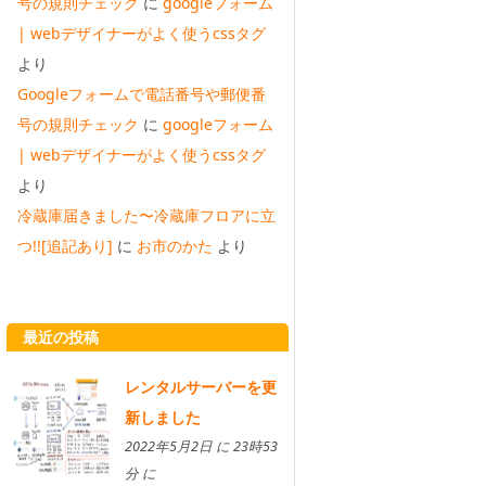
号の規則チェック
に
googleフォーム
| webデザイナーがよく使うcssタグ
より
Googleフォームで電話番号や郵便番
号の規則チェック
に
googleフォーム
| webデザイナーがよく使うcssタグ
より
冷蔵庫届きました〜冷蔵庫フロアに立
つ!![追記あり]
に
お市のかた
より
最近の投稿
レンタルサーバーを更
新しました
2022年5月2日 に 23時53
分 に