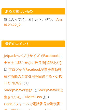
あると嬉しいもの
気に入って頂けましたら、ぜひ。
Am
azon.co.jp
最近のコメント
JetpackのパブリサイズでFacebookに
全文を掲載させない改良版[追記あり]
に
ブログからFacebook記事を自動投
稿する際の全文引用を回避する - CHO
TTO NEWS
より
SheepShaver再び
に
SheepShaverは
生きていた – DigitalBoo
より
Googleフォームで電話番号や郵便番