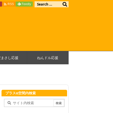

e
Feedly
RSS
だまさし応援
ねんドル応援
プラスα空間内検索