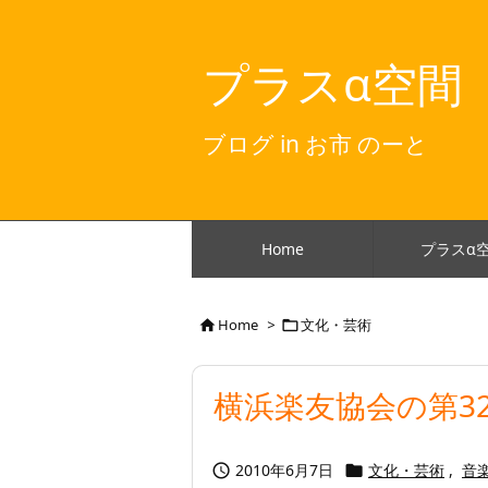
プラスα空間
ブログ in お市 のーと
Home
プラスα
Home
>
文化・芸術


横浜楽友協会の第3
2010年6月7日
文化・芸術
,
音

