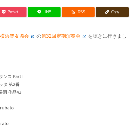

Pocket
LINE
RSS
Copy
横浜楽友協会
の
第32回定期演奏会
を聴きに行きまし
ス Part I
ッタ 第2番
長調 作品43
rubato
rato