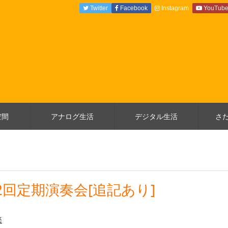
Twitter
Facebook
Instagram
YouTub
空間
アナログ生活
デジタル生活
さ
2回定期演奏会[追記あり]
楽