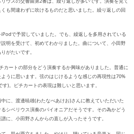
ベリウスの交響曲第2番は、繰り返しが多いです。演奏を見て
良くも間違わずに吹けるものだと思いました。繰り返しの回
。
iPodで予習していました。でも、繰返しを多用されている
で説明を受けて、初めてわかりました。曲について、小田野
ありがたいです。
ピチカートの部分をどう演奏するか興味がありました。普通に
ように思います。弦のはじけるような感じの再現性は70%
です)。ピチカートの表現は難しいと思います。
中に、渡邊暁雄(わたなべあけお)さんに教えていただいた
けるシベリウス演奏のパイオニアだそうです。その為かどう
楽譜に、小田野さんからの直しが入ったそうです。
いて、肌が粟立ちました。やはり、聴いている音楽と、同じ