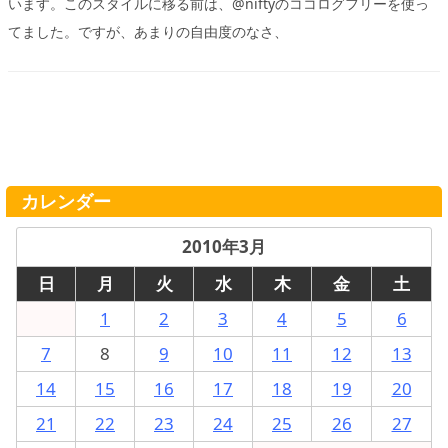
います。このスタイルに移る前は、@niftyのココログフリーを使っ
てました。ですが、あまりの自由度のなさ、
カレンダー
2010年3月
日
月
火
水
木
金
土
1
2
3
4
5
6
7
8
9
10
11
12
13
14
15
16
17
18
19
20
21
22
23
24
25
26
27