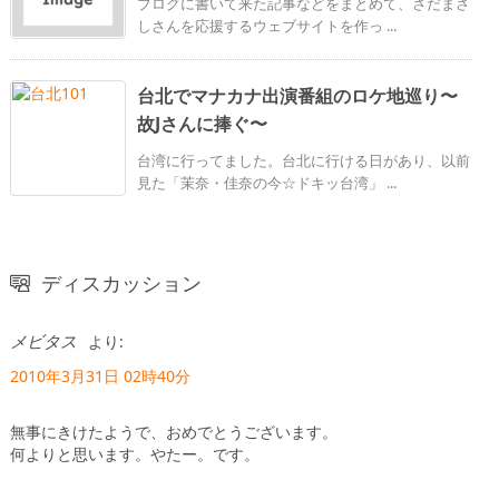
ブログに書いて来た記事などをまとめて、さだまさ
しさんを応援するウェブサイトを作っ ...
台北でマナカナ出演番組のロケ地巡り〜
故Jさんに捧ぐ〜
台湾に行ってました。台北に行ける日があり、以前
見た「茉奈・佳奈の今☆ドキッ台湾」 ...
ディスカッション
メビタス
より:
2010年3月31日 02時40分
無事にきけたようで、おめでとうございます。
何よりと思います。やたー。です。