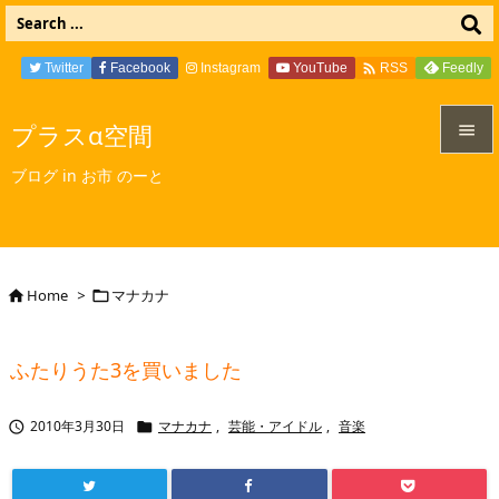

Twitter
Facebook
Instagram
YouTube
Feedly
RSS
プラスα空間


ブログ in お市 のーと
メニュ

サイド

Home
>
マナカナ


前へ

ふたりうた3を買いました
次へ

2010年3月30日
マナカナ
,
芸能・アイドル
,
音楽


検索