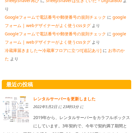
SheepShaver再び
に
SheepShaverは生きていた – DigitalBoo
よ
り
Googleフォームで電話番号や郵便番号の規則チェック
に
google
フォーム | webデザイナーがよく使うcssタグ
より
Googleフォームで電話番号や郵便番号の規則チェック
に
google
フォーム | webデザイナーがよく使うcssタグ
より
冷蔵庫届きました〜冷蔵庫フロアに立つ!![追記あり]
に
お市のか
た
より
最近の投稿
レンタルサーバーを更新しました
2022年5月2日 に 23時53分 に
2019年から、レンタルサーバーをカラフルボックス
にしています。3年契約で、今年で契約満了期間と