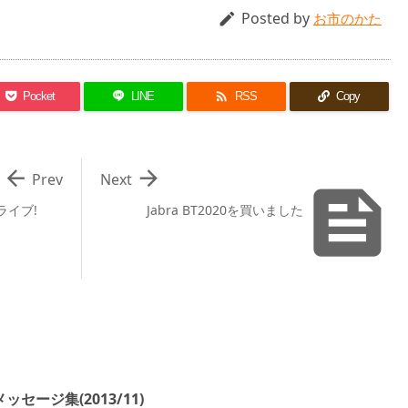
Posted by

お市のかた

Pocket
LINE
RSS
Copy


Prev
Next

ライブ!
Jabra BT2020を買いました
セージ集(2013/11)