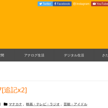
Twitter
Facebook
Instagram
YouTub
空間
アナログ生活
デジタル生活
さ
[追記x2]
日
マナカナ
,
映画・テレビ・ラジオ
,
芸能・アイドル
