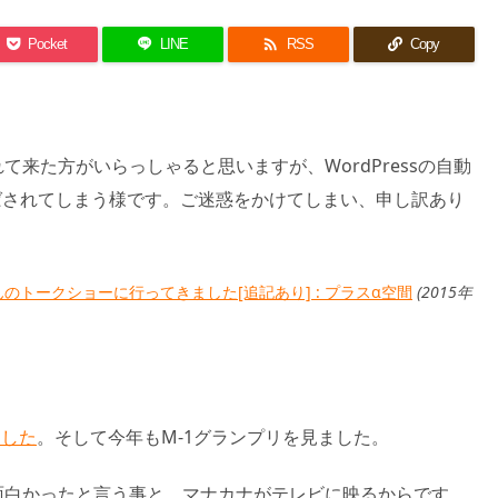

Pocket
LINE
RSS
Copy
来た方がいらっしゃると思いますが、WordPressの自動
ばされてしまう様です。ご迷惑をかけてしまい、申し訳あり
んのトークショーに行ってきました[追記あり] : プラスα空間
(2015年
ました
。そして今年もM-1グランプリを見ました。
面白かったと言う事と、マナカナがテレビに映るからです。