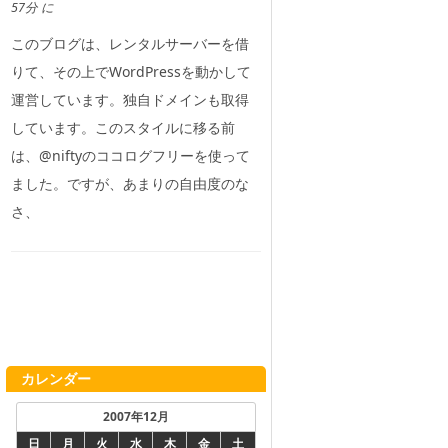
57分 に
このブログは、レンタルサーバーを借
りて、その上でWordPressを動かして
運営しています。独自ドメインも取得
しています。このスタイルに移る前
は、@niftyのココログフリーを使って
ました。ですが、あまりの自由度のな
さ、
カレンダー
2007年12月
日
月
火
水
木
金
土