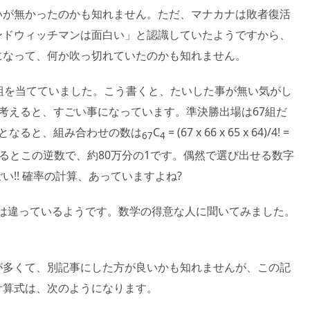
いが無かったのかも知れません。ただ、マナカナは敗者復活
ンドウィッチマンは面白い」と認識していたようですから、
になって、何か吹っ切れていたのかも知れません。
組を当てていました。こう書くと、たいした事が無い気がし
考えると、すごい事になっています。準決勝出場は67組だ
すとなると、組み合わせの数は
C
= (67 x 66 x 65 x 64)/4! =
67
4
考えるとこの逆数で、約80万分の1です。偶然で選び出せる数字
!! 確率の計算、あっていますよね?
0)この計算式は違っているようです。数学の得意な人に聞いてみました。
40)追記の量が多くて、別記事にした方が良いかも知れませんが、この記
計算式は、次のようになります。