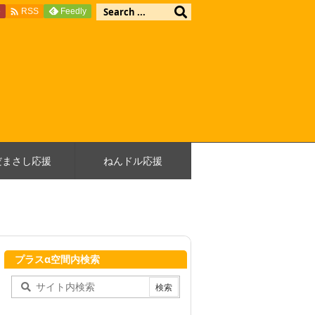

e
Feedly
RSS
だまさし応援
ねんドル応援
プラスα空間内検索