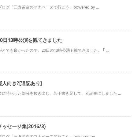
グ「三倉茉奈のマナペースで行こう」powered by ...
0日13時公演を観てきました
ても良かったので、20日の13時公演も観てきました。 ｢ ...
人向き?[追記あり]
に特化した部分を抜き出し、若干書き足して、別記事にしました ...
セージ集(2016/3)
グ「三倉茉奈のマナペースで行こう」powered by ...