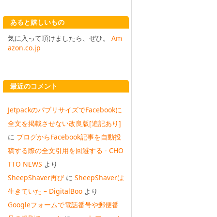
あると嬉しいもの
気に入って頂けましたら、ぜひ。
Am
azon.co.jp
最近のコメント
JetpackのパブリサイズでFacebookに
全文を掲載させない改良版[追記あり]
に
ブログからFacebook記事を自動投
稿する際の全文引用を回避する - CHO
TTO NEWS
より
SheepShaver再び
に
SheepShaverは
生きていた – DigitalBoo
より
Googleフォームで電話番号や郵便番