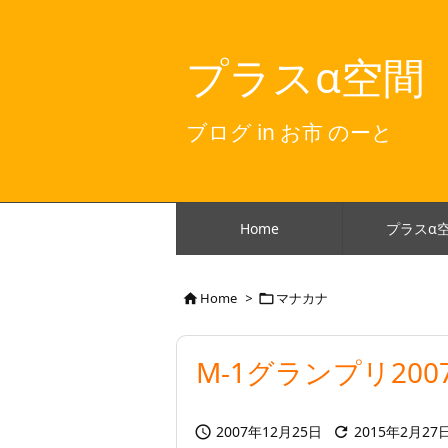
プラスα空間
ブログ in お市 のーと
Home
プラスα
Home
>
マナカナ


M-1グランプリ2007
2007年12月25日
2015年2月27

