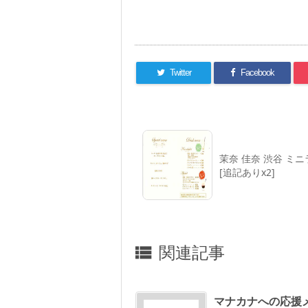
Twitter
Facebook
茉奈 佳奈 渋谷 ミニ
[追記ありx2]
関連記事

マナカナへの応援メッ