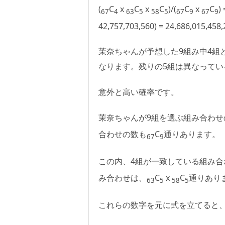
(
C
x
C
x
C
)/(
C
x
C
)
67
4
63
5
58
5
67
9
67
9
42,757,703,560) = 24,686,015,458
茉奈ちゃんが予想した9組み中4組と
なります。残りの5組は異なってい
意外と高い確率です。
茉奈ちゃんが9組を選ぶ組み合わせ
合わせの数も
C
通りあります。
67
9
この内、4組が一致している組み合
み合わせは、
C
x
C
通りあり
63
5
58
5
これらの数字を元に式を立てると