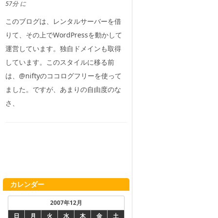
57分 に
このブログは、レンタルサーバーを借
りて、その上でWordPressを動かして
運営しています。独自ドメインも取得
しています。このスタイルに移る前
は、@niftyのココログフリーを使って
ました。ですが、あまりの自由度のな
さ、
カレンダー
2007年12月
日
月
火
水
木
金
土