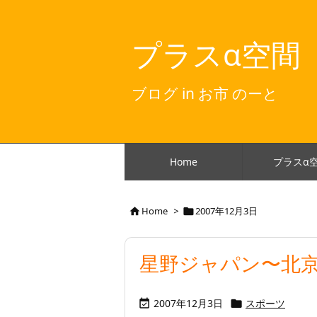
プラスα空間
ブログ in お市 のーと
Home
プラスα
Home
>
2007年12月3日


星野ジャパン〜北
2007年12月3日
スポーツ

