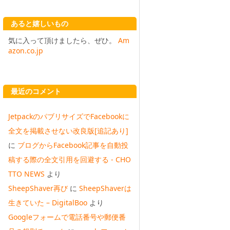
あると嬉しいもの
気に入って頂けましたら、ぜひ。
Am
azon.co.jp
最近のコメント
JetpackのパブリサイズでFacebookに
全文を掲載させない改良版[追記あり]
に
ブログからFacebook記事を自動投
稿する際の全文引用を回避する - CHO
TTO NEWS
より
SheepShaver再び
に
SheepShaverは
生きていた – DigitalBoo
より
Googleフォームで電話番号や郵便番