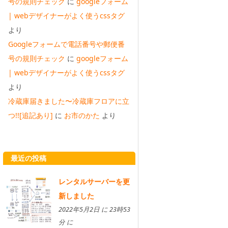
号の規則チェック
に
googleフォーム
| webデザイナーがよく使うcssタグ
より
Googleフォームで電話番号や郵便番
号の規則チェック
に
googleフォーム
| webデザイナーがよく使うcssタグ
より
冷蔵庫届きました〜冷蔵庫フロアに立
つ!![追記あり]
に
お市のかた
より
最近の投稿
レンタルサーバーを更
新しました
2022年5月2日 に 23時53
分 に