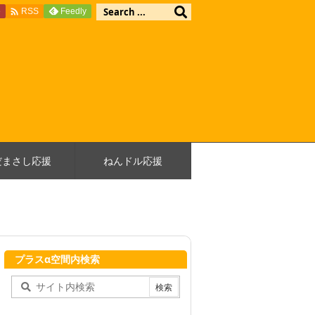

e
Feedly
RSS
だまさし応援
ねんドル応援
プラスα空間内検索