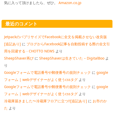
気に入って頂けましたら、ぜひ。
Amazon.co.jp
最近のコメント
JetpackのパブリサイズでFacebookに全文を掲載させない改良版
[追記あり]
に
ブログからFacebook記事を自動投稿する際の全文引
用を回避する - CHOTTO NEWS
より
SheepShaver再び
に
SheepShaverは生きていた – DigitalBoo
よ
り
Googleフォームで電話番号や郵便番号の規則チェック
に
google
フォーム | webデザイナーがよく使うcssタグ
より
Googleフォームで電話番号や郵便番号の規則チェック
に
google
フォーム | webデザイナーがよく使うcssタグ
より
冷蔵庫届きました〜冷蔵庫フロアに立つ!![追記あり]
に
お市のか
た
より