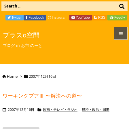

Twitter
Facebook
Instagram
YouTube
Feedly
RSS
プラスα空間


ブログ in お市 のーと
メニュ

サイド

Home
>
2007年12月16日


前へ

ワーキングプアⅢ 〜解決への道〜
次へ

2007年12月16日
映画・テレビ・ラジオ
,
経済・政治・国際


検索