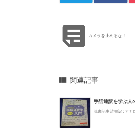

カメラを止めるな！
関連記事

手話通訳を学ぶ人
読書記事 読書記 : ア