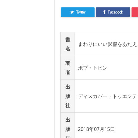
Twitter
Facebook
書
まわりにいい影響をあたえ
名
著
ボブ・トビン
者
出
版
ディスカバー・トゥエンテ
社
出
版
2018年07月15日