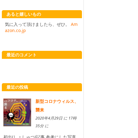
あると嬉しいもの
気に入って頂けましたら、ぜひ。
Am
azon.co.jp
最近のコメント
最近の投稿
新型コロナウィルス、
襲来
2020年4月29日 に 17時
35分 に
初出(しょしゅつ)記事 参考にした写真