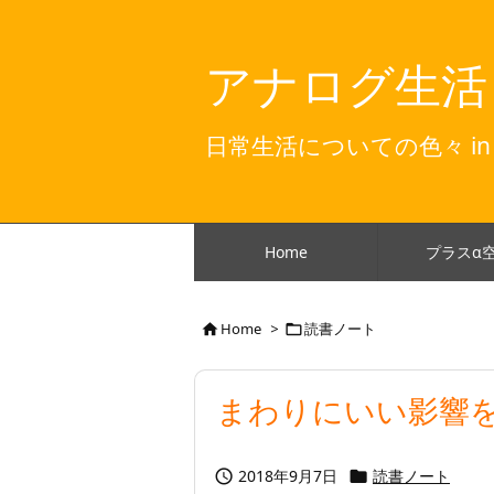
アナログ生活
日常生活についての色々 in
Home
プラスα
Home
>
読書ノート


まわりにいい影響
2018年9月7日
読書ノート

