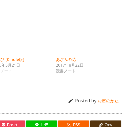
 [Kindle版]
あざみの花
15年5月21日
2017年8月22日
書ノート
読書ノート
Posted by

お市のかた

Pocket
LINE
RSS
Copy