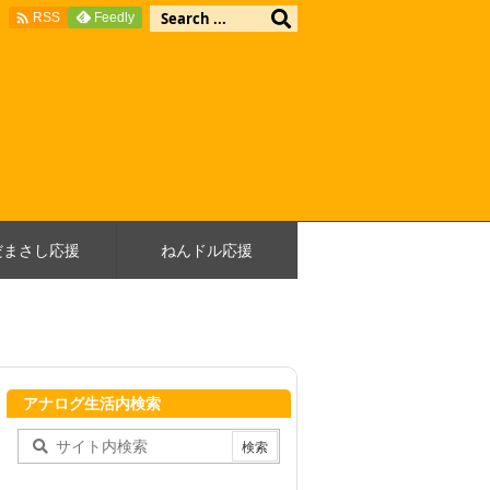

Feedly
RSS
だまさし応援
ねんドル応援
アナログ生活内検索