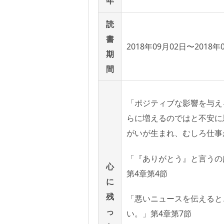
年
読
書
2018年09月02日〜2018年
期
間
「ポジティブな影響を与え
らに増えるのではと不安に
がいが生まれ、むしろ仕事
「『ありがとう』と言うの
心
第4章第4節
に
残
「悪いニュースを伝えると
っ
い。」第4章第7節