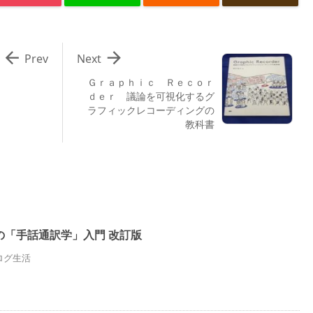


Prev
Next
Ｇｒａｐｈｉｃ Ｒｅｃｏｒ
ｄｅｒ 議論を可視化するグ
ラフィックレコーディングの
教科書
の「手話通訳学」入門 改訂版
ナログ生活