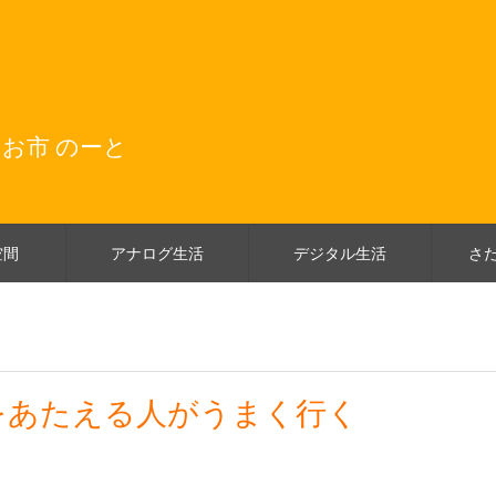
 お市 のーと
空間
アナログ生活
デジタル生活
さ
をあたえる人がうまく行く