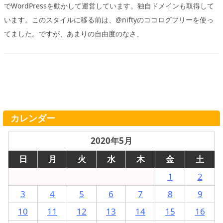
でWordPressを動かして運営しています。独自ドメインも取得して
います。このスタイルに移る前は、@niftyのココログフリーを使っ
てました。ですが、あまりの自由度のなさ、
カレンダー
2020年5月
日
月
火
水
木
金
土
1
2
3
4
5
6
7
8
9
10
11
12
13
14
15
16