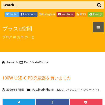

Twitter
Facebook
Instagram
YouTube
Feedly
RSS
プラスα空間


ブログ in お市 のーと
メニュ

サイド

Home
>
iPad/iPod/iPhone


前へ

100W USB-C PD充電器を買いました
次へ

2020年5月5日
iPad/iPod/iPhone
,
Mac
,
パソコン・インターネット


検索