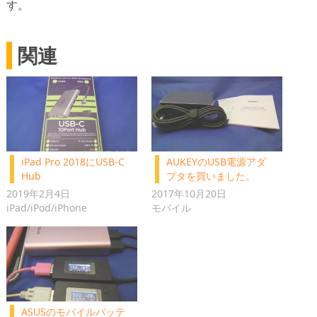
す。
関連
iPad Pro 2018にUSB-C
AUKEYのUSB電源アダ
Hub
プタを買いました。
2019年2月4日
2017年10月20日
iPad/iPod/iPhone
モバイル
ASUSのモバイルバッテ