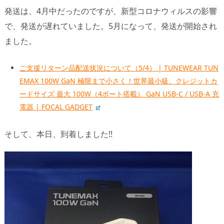
発送は、4月中だったのですが、新型コロナウィルスの影響
で、発送が遅れていました。5月になって、発送が開始され
ました。
ご支援リターン品配送状況について（5/4） | TUNEWEAR TUN
EMAX 100W GaN 極限まで小さく！世界最小級、クレジットカ
ードサイズ 最大 100W（4ポート搭載） GaN USB-C / USB-A 充
電器 | FOCAL GADGET
そして、本日、到着しました!!