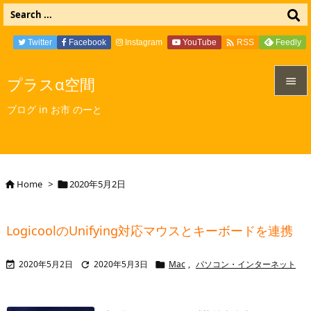

Twitter
Facebook
Instagram
YouTube
Feedly
RSS
プラスα空間


ブログ in お市 のーと
メニュ

サイド

Home
>
2020年5月2日


前へ

LogicoolのUnifying対応マウスとキーボードを連携
次へ

2020年5月2日
2020年5月3日
Mac
,
パソコン・インターネット



検索