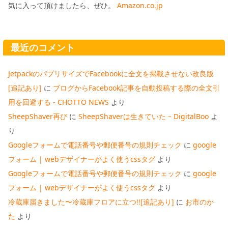
気に入って頂けましたら、ぜひ。
Amazon.co.jp
最近のコメント
JetpackのパブリサイズでFacebookに全文を掲載させない改良版
[追記あり]
に
ブログからFacebook記事を自動投稿する際の全文引
用を回避する - CHOTTO NEWS
より
SheepShaver再び
に
SheepShaverは生きていた – DigitalBoo
よ
り
Googleフォームで電話番号や郵便番号の規則チェック
に
google
フォーム | webデザイナーがよく使うcssタグ
より
Googleフォームで電話番号や郵便番号の規則チェック
に
google
フォーム | webデザイナーがよく使うcssタグ
より
冷蔵庫届きました〜冷蔵庫フロアに立つ!![追記あり]
に
お市のか
た
より