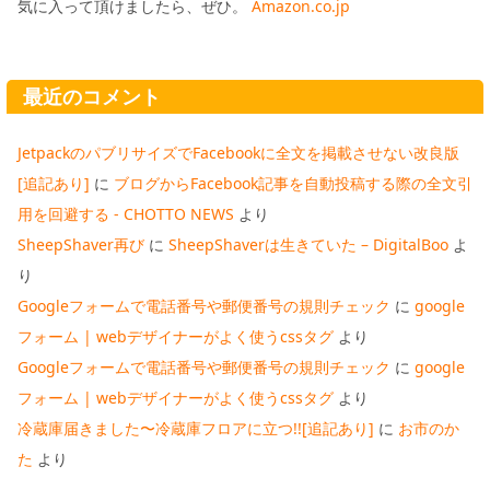
気に入って頂けましたら、ぜひ。
Amazon.co.jp
最近のコメント
JetpackのパブリサイズでFacebookに全文を掲載させない改良版
[追記あり]
に
ブログからFacebook記事を自動投稿する際の全文引
用を回避する - CHOTTO NEWS
より
SheepShaver再び
に
SheepShaverは生きていた – DigitalBoo
よ
り
Googleフォームで電話番号や郵便番号の規則チェック
に
google
フォーム | webデザイナーがよく使うcssタグ
より
Googleフォームで電話番号や郵便番号の規則チェック
に
google
フォーム | webデザイナーがよく使うcssタグ
より
冷蔵庫届きました〜冷蔵庫フロアに立つ!![追記あり]
に
お市のか
た
より