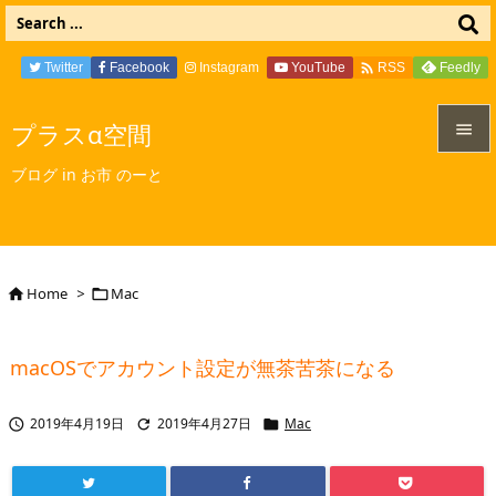

Twitter
Facebook
Instagram
YouTube
Feedly
RSS
プラスα空間


ブログ in お市 のーと
メニュ

サイド

Home
>
Mac


前へ

macOSでアカウント設定が無茶苦茶になる
次へ

2019年4月19日
2019年4月27日
Mac



検索