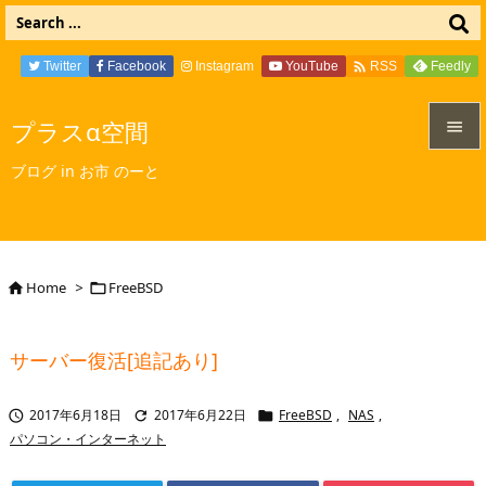

Twitter
Facebook
Instagram
YouTube
Feedly
RSS
プラスα空間


ブログ in お市 のーと
メニュ

サイド

Home
>
FreeBSD


前へ

サーバー復活[追記あり]
次へ

2017年6月18日
2017年6月22日
FreeBSD
,
NAS
,



検索
パソコン・インターネット