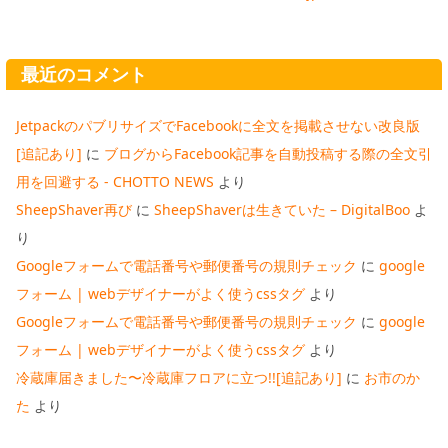
最近のコメント
JetpackのパブリサイズでFacebookに全文を掲載させない改良版
[追記あり]
に
ブログからFacebook記事を自動投稿する際の全文引
用を回避する - CHOTTO NEWS
より
SheepShaver再び
に
SheepShaverは生きていた – DigitalBoo
よ
り
Googleフォームで電話番号や郵便番号の規則チェック
に
google
フォーム | webデザイナーがよく使うcssタグ
より
Googleフォームで電話番号や郵便番号の規則チェック
に
google
フォーム | webデザイナーがよく使うcssタグ
より
冷蔵庫届きました〜冷蔵庫フロアに立つ!![追記あり]
に
お市のか
た
より