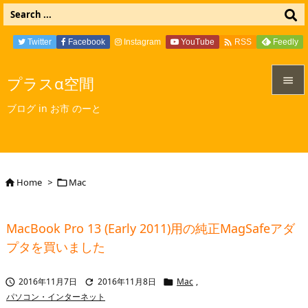

Twitter
Facebook
Instagram
YouTube
Feedly
RSS
プラスα空間


ブログ in お市 のーと
メニュ

サイド

Home
>
Mac


前へ

MacBook Pro 13 (Early 2011)用の純正MagSafeアダ
次へ
プタを買いました

検索
2016年11月7日
2016年11月8日
Mac
,



パソコン・インターネット