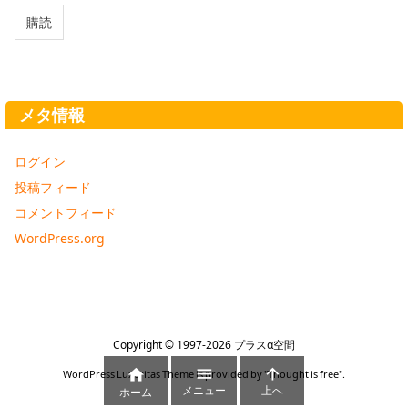
ア
購読
ド
レ
ス
メタ情報
ログイン
投稿フィード
コメントフィード
WordPress.org
Copyright ©
1997
-2026
プラスα空間



WordPress Luxeritas Theme is provided by "
Thought is free
".
メニュー
上へ
ホーム