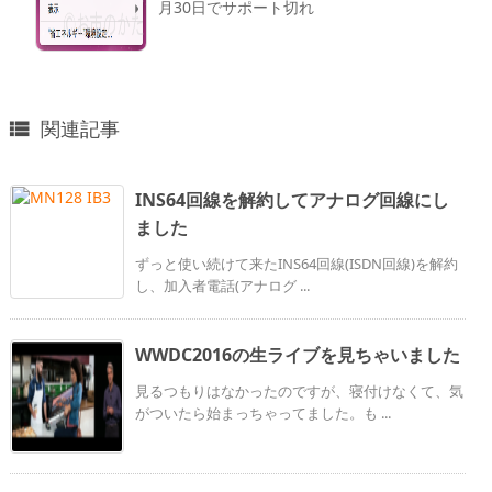
月30日でサポート切れ
関連記事

INS64回線を解約してアナログ回線にし
ました
ずっと使い続けて来たINS64回線(ISDN回線)を解約
し、加入者電話(アナログ ...
WWDC2016の生ライブを見ちゃいました
見るつもりはなかったのですが、寝付けなくて、気
がついたら始まっちゃってました。も ...