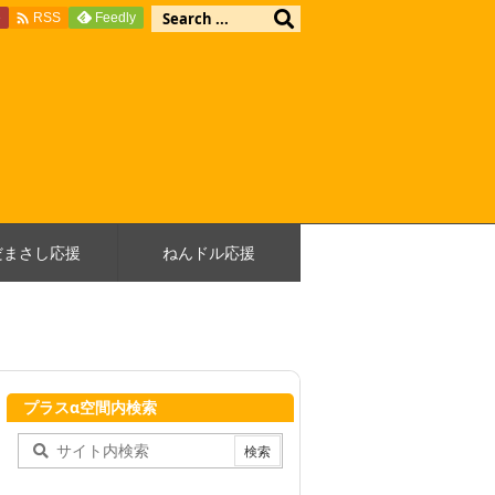

e
Feedly
RSS
だまさし応援
ねんドル応援
プラスα空間内検索