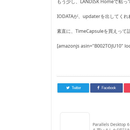
もう少し、LANDISK Homeで粘
IODATAが、updaterを出して
素直に、TimeCapsuleを買えって
[amazonjs asin="B002TOJU10" loc
Twitter
Facebook
Parallels Desktop 6
を買いました[追記あ