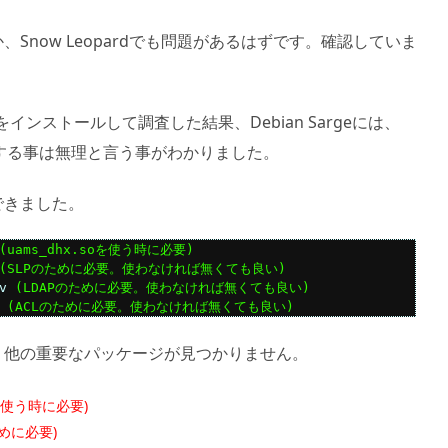
、Snow Leopardでも問題があるはずです。確認していま
argeをインストールして調査した結果、Debian Sargeには、
ンストールする事は無理と言う事がわかりました。
できました。
(uams_dhx.soを使う時に必要)
(SLPのために必要。使わなければ無くても良い)
v 
(LDAPのために必要
。
使わなければ
無くても良い
)
 
(ACLのために必要
。
使わなければ
無くても良い
)
、他の重要なパッケージが見つかりません。
soを使う時に必要)
のために必要)