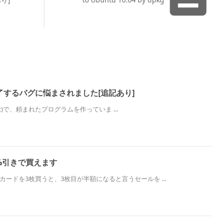
了するバグに悩まされました[追記あり]
 Basic)で、頼まれたプログラムを作っていま ...
が25%引きで買えます
esカードを3枚買うと、3枚目が半額になると言うセールを ...