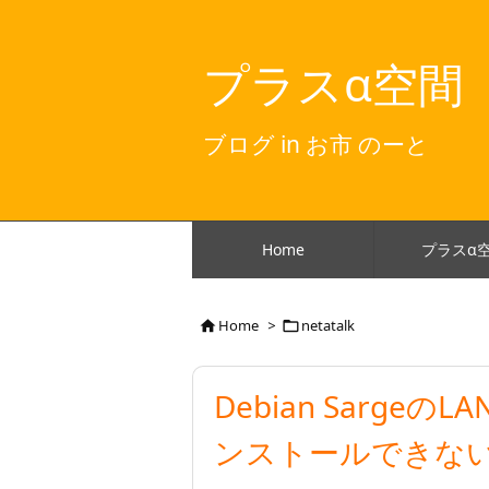
プラスα空間
ブログ in お市 のーと
Home
プラスα
Home
>
netatalk


Debian SargeのLA
ンストールできな