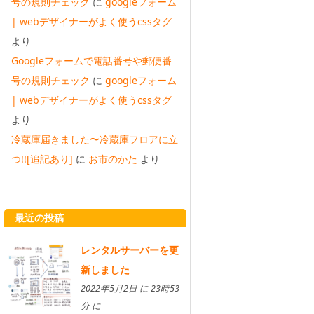
号の規則チェック
に
googleフォーム
| webデザイナーがよく使うcssタグ
より
Googleフォームで電話番号や郵便番
号の規則チェック
に
googleフォーム
| webデザイナーがよく使うcssタグ
より
冷蔵庫届きました〜冷蔵庫フロアに立
つ!![追記あり]
に
お市のかた
より
最近の投稿
レンタルサーバーを更
新しました
2022年5月2日 に 23時53
分 に