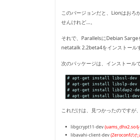
このバージョンだと、Lionはおろか
せんけれど…。
それで、ParallelsにDebian S
netatalk 2.2beta4をイ
次のパッケージは、インストール
# apt-get install libssl-dev 
# apt-get install libslp-dev 
# apt-get install libldap2-de
# apt-get install libacl1-dev
これだけは、見つかったのですが
libgcrypt11-dev
(uams_dhx2.
libavahi-client-dev
(Zeroconf