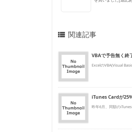
関連記事

VBAで予告無く終
ExcelのVBA(Visual
iTunes Card
昨年6月、同額のiTun