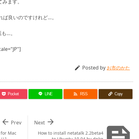
ってみます。
くれれば良いのですけれど…。
話も…。
ale="JP"]
Posted by

お市のかた

Pocket
LINE
RSS
Copy


Prev
Next

 for Mac
How to install netatalk 2.2beta4
り]
to Ubuntu 10.04 by dpkg