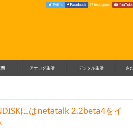
Twitter
Facebook
Instagram
YouTub
空間
アナログ生活
デジタル生活
さ
NDISKにはnetatalk 2.2beta4をイ
い