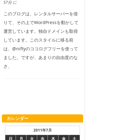
57分 に
このブログは、レンタルサーバーを借
りて、その上でWordPressを動かして
運営しています。独自ドメインも取得
しています。このスタイルに移る前
は、@niftyのココログフリーを使って
ました。ですが、あまりの自由度のな
さ、
カレンダー
2011年7月
日
月
火
水
木
金
土