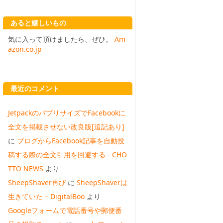
あると嬉しいもの
気に入って頂けましたら、ぜひ。
Am
azon.co.jp
最近のコメント
JetpackのパブリサイズでFacebookに
全文を掲載させない改良版[追記あり]
に
ブログからFacebook記事を自動投
稿する際の全文引用を回避する - CHO
TTO NEWS
より
SheepShaver再び
に
SheepShaverは
生きていた – DigitalBoo
より
Googleフォームで電話番号や郵便番