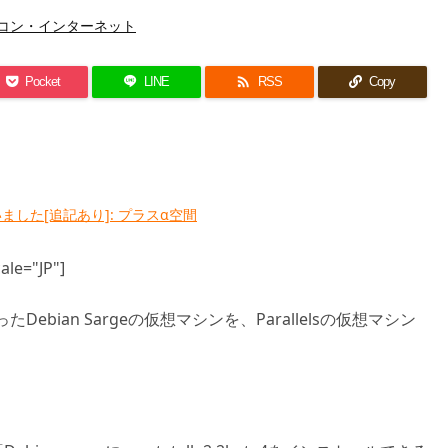
コン・インターネット

Pocket
LINE
RSS
Copy
Macを買いました[追記あり]: プラスα空間
ale="JP"]
たDebian Sargeの仮想マシンを、Parallelsの仮想マシン