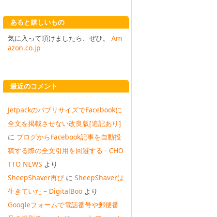
あると嬉しいもの
気に入って頂けましたら、ぜひ。
Am
azon.co.jp
最近のコメント
JetpackのパブリサイズでFacebookに
全文を掲載させない改良版[追記あり]
に
ブログからFacebook記事を自動投
稿する際の全文引用を回避する - CHO
TTO NEWS
より
SheepShaver再び
に
SheepShaverは
生きていた – DigitalBoo
より
Googleフォームで電話番号や郵便番