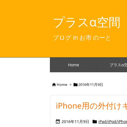
プラスα空間
ブログ in お市 のーと
Home
プラスα
Home
>
2016年11月9日


iPhone用の外付
2016年11月9日
iPad/iPod/iPho

