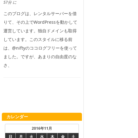
57分 に
このブログは、レンタルサーバーを借
りて、その上でWordPressを動かして
運営しています。独自ドメインも取得
しています。このスタイルに移る前
は、@niftyのココログフリーを使って
ました。ですが、あまりの自由度のな
さ、
カレンダー
2016年11月
日
月
火
水
木
金
土