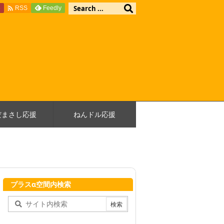

e
Feedly
RSS
だまさし応援
ねんドル応援
プラスα空間内検索