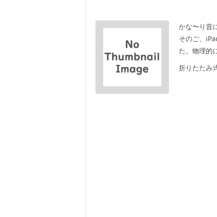
かな〜り昔に、
そのご、iP
た。物理的
折りたたみ式