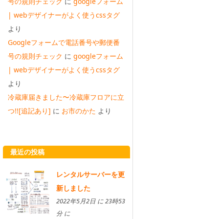
号の規則チェック
に
googleフォーム
| webデザイナーがよく使うcssタグ
より
Googleフォームで電話番号や郵便番
号の規則チェック
に
googleフォーム
| webデザイナーがよく使うcssタグ
より
冷蔵庫届きました〜冷蔵庫フロアに立
つ!![追記あり]
に
お市のかた
より
最近の投稿
レンタルサーバーを更
新しました
2022年5月2日 に 23時53
分 に