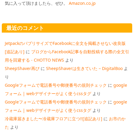
気に入って頂けましたら、ぜひ。
Amazon.co.jp
最近のコメント
JetpackのパブリサイズでFacebookに全文を掲載させない改良版
[追記あり]
に
ブログからFacebook記事を自動投稿する際の全文引
用を回避する - CHOTTO NEWS
より
SheepShaver再び
に
SheepShaverは生きていた – DigitalBoo
よ
り
Googleフォームで電話番号や郵便番号の規則チェック
に
google
フォーム | webデザイナーがよく使うcssタグ
より
Googleフォームで電話番号や郵便番号の規則チェック
に
google
フォーム | webデザイナーがよく使うcssタグ
より
冷蔵庫届きました〜冷蔵庫フロアに立つ!![追記あり]
に
お市のか
た
より