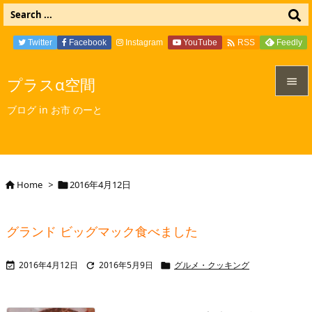

Twitter
Facebook
Instagram
YouTube
Feedly
RSS
プラスα空間


ブログ in お市 のーと
メニュ

サイド

Home
>
2016年4月12日


前へ

グランド ビッグマック食べました
次へ

2016年4月12日
2016年5月9日
グルメ・クッキング



検索