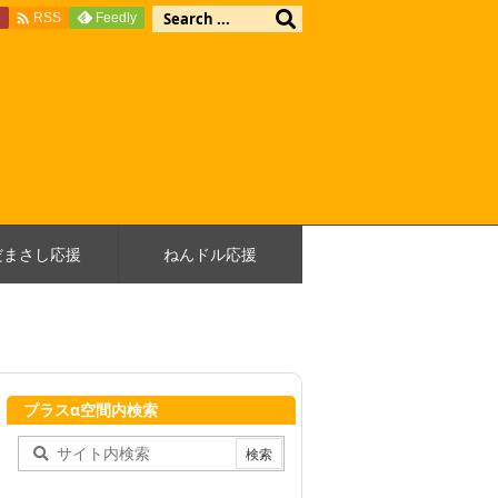

e
Feedly
RSS
だまさし応援
ねんドル応援
プラスα空間内検索