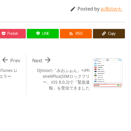
Posted by

お市のかた

Pocket
LINE
RSS
Copy


Prev
Next
unes Li
IIJmioの「みおふぉん」+iPh
bのエラー
one6Plus(SIMロックフリ
ー、iOS 8.0.2)で「緊急速
報」を受信できました