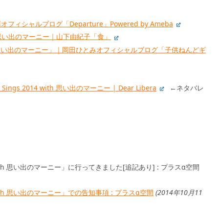
ャルブログ「Departure」Powered by Ameba
 with 思い出のマーニー｜山下由紀子「食」
4with「思い出のマーニー」｜岡田ひとみオフィシャルブログ「子供ねんどギ
ano Sings 2014 with 思い出のマーニー | Dear Libera
←ネタバレ
4 with 思い出のマーニー」に行ってきました[追記あり] : プラスα空間
4 with 思い出のマーニー」での告知事項 : プラスα空間
(2014年10月11