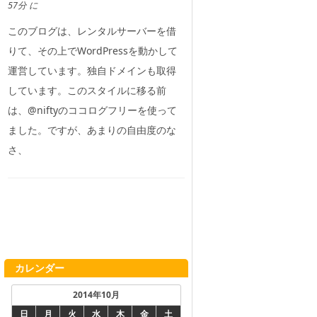
57分 に
このブログは、レンタルサーバーを借
りて、その上でWordPressを動かして
運営しています。独自ドメインも取得
しています。このスタイルに移る前
は、@niftyのココログフリーを使って
ました。ですが、あまりの自由度のな
さ、
カレンダー
2014年10月
日
月
火
水
木
金
土