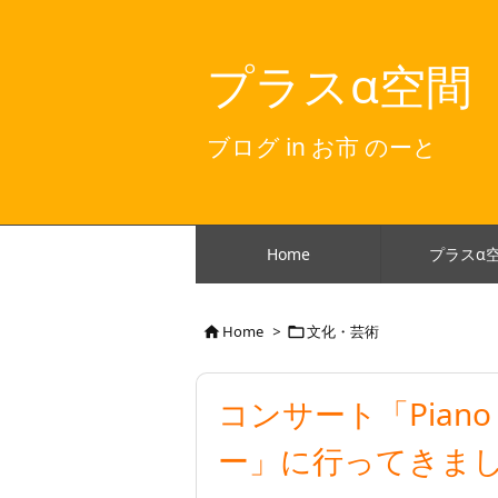
プラスα空間
ブログ in お市 のーと
Home
プラスα
Home
>
文化・芸術


コンサート「Piano S
ー」に行ってきまし