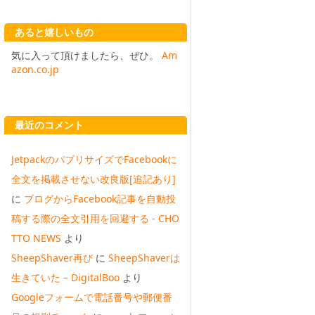
あると嬉しいもの
気に入って頂けましたら、ぜひ。
Am
azon.co.jp
最近のコメント
JetpackのパブリサイズでFacebookに
全文を掲載させない改良版[追記あり]
に
ブログからFacebook記事を自動投
稿する際の全文引用を回避する - CHO
TTO NEWS
より
SheepShaver再び
に
SheepShaverは
生きていた – DigitalBoo
より
Googleフォームで電話番号や郵便番