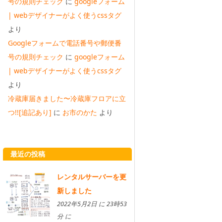
号の規則チェック
に
googleフォーム
| webデザイナーがよく使うcssタグ
より
Googleフォームで電話番号や郵便番
号の規則チェック
に
googleフォーム
| webデザイナーがよく使うcssタグ
より
冷蔵庫届きました〜冷蔵庫フロアに立
つ!![追記あり]
に
お市のかた
より
最近の投稿
レンタルサーバーを更
新しました
2022年5月2日 に 23時53
分 に