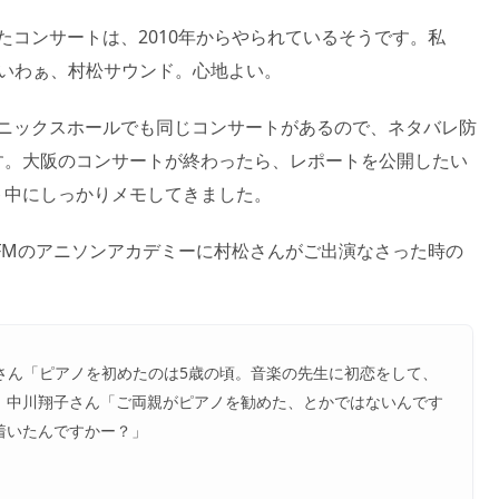
の付いたコンサートは、2010年からやられているそうです。私
良いわぁ、村松サウンド。心地よい。
フェニックスホールでも同じコンサートがあるので、ネタバレ防
す。大阪のコンサートが終わったら、レポートを公開したい
ト中にしっかりメモしてきました。
HK FMのアニソンアカデミーに村松さんがご出演なさった時の
さん「ピアノを初めたのは5歳の頃。音楽の先生に初恋をして、
 中川翔子さん「ご両親がピアノを勧めた、とかではないんです
着いたんですかー？」