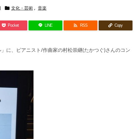
日
文化・芸術
,
音楽


Pocket
LINE
RSS
Copy
」に、ピアニスト/作曲家の村松崇継(たかつぐ)さんのコン