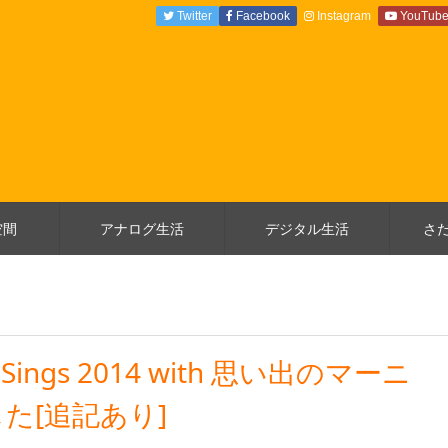
Twitter
Facebook
Instagram
YouTub
空間
アナログ生活
デジタル生活
さ
ings 2014 with 思い出のマーニ
た[追記あり]