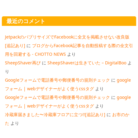
最近のコメント
JetpackのパブリサイズでFacebookに全文を掲載させない改良版
[追記あり]
に
ブログからFacebook記事を自動投稿する際の全文引
用を回避する - CHOTTO NEWS
より
SheepShaver再び
に
SheepShaverは生きていた – DigitalBoo
よ
り
Googleフォームで電話番号や郵便番号の規則チェック
に
google
フォーム | webデザイナーがよく使うcssタグ
より
Googleフォームで電話番号や郵便番号の規則チェック
に
google
フォーム | webデザイナーがよく使うcssタグ
より
冷蔵庫届きました〜冷蔵庫フロアに立つ!![追記あり]
に
お市のか
た
より