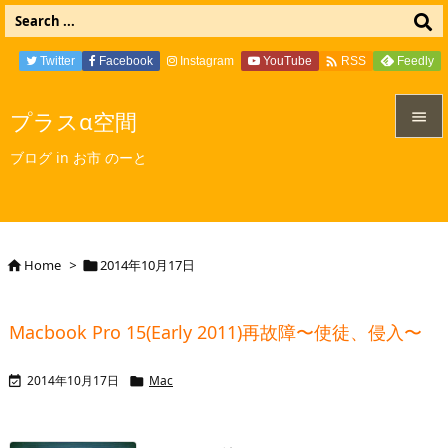

Twitter
Facebook
Instagram
YouTube
Feedly
RSS
プラスα空間


ブログ in お市 のーと
メニュ

サイド

Home
>
2014年10月17日


前へ

Macbook Pro 15(Early 2011)再故障〜使徒、侵入〜
次へ

2014年10月17日
Mac


検索