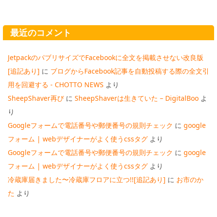
最近のコメント
JetpackのパブリサイズでFacebookに全文を掲載させない改良版
[追記あり]
に
ブログからFacebook記事を自動投稿する際の全文引
用を回避する - CHOTTO NEWS
より
SheepShaver再び
に
SheepShaverは生きていた – DigitalBoo
よ
り
Googleフォームで電話番号や郵便番号の規則チェック
に
google
フォーム | webデザイナーがよく使うcssタグ
より
Googleフォームで電話番号や郵便番号の規則チェック
に
google
フォーム | webデザイナーがよく使うcssタグ
より
冷蔵庫届きました〜冷蔵庫フロアに立つ!![追記あり]
に
お市のか
た
より