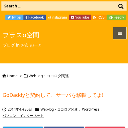

Twitter
Facebook
Instagram
YouTube
Feedly
RSS
プラスα空間


ブログ in お市 のーと
メニュ

サイド

Home
>
Web-log・ココログ関連


前へ

GoDaddyと契約して、サーバを移転してよ!
次へ

2014年4月30日
Web-log・ココログ関連
,
WordPress
,


検索
パソコン・インターネット