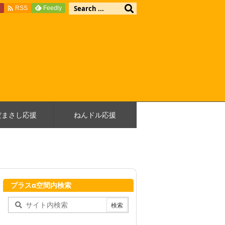

e
Feedly
RSS
だまさし応援
ねんドル応援
プラスα空間内検索