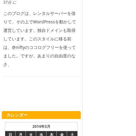
57分 に
このブログは、レンタルサーバーを借
りて、その上でWordPressを動かして
運営しています。独自ドメインも取得
しています。このスタイルに移る前
は、@niftyのココログフリーを使って
ました。ですが、あまりの自由度のな
さ、
カレンダー
2014年3月
日
月
火
水
木
金
土