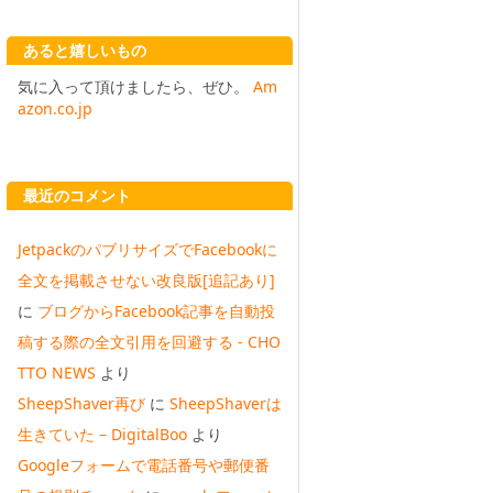
あると嬉しいもの
気に入って頂けましたら、ぜひ。
Am
azon.co.jp
最近のコメント
JetpackのパブリサイズでFacebookに
全文を掲載させない改良版[追記あり]
に
ブログからFacebook記事を自動投
稿する際の全文引用を回避する - CHO
TTO NEWS
より
SheepShaver再び
に
SheepShaverは
生きていた – DigitalBoo
より
Googleフォームで電話番号や郵便番