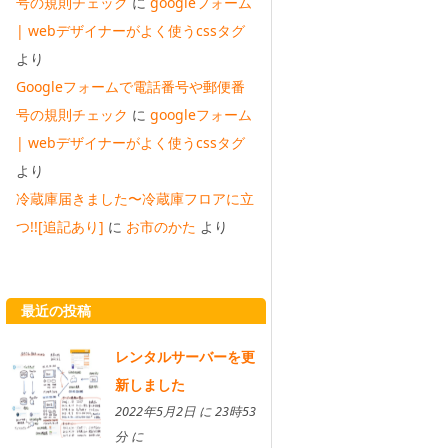
号の規則チェック
に
googleフォーム
| webデザイナーがよく使うcssタグ
より
Googleフォームで電話番号や郵便番
号の規則チェック
に
googleフォーム
| webデザイナーがよく使うcssタグ
より
冷蔵庫届きました〜冷蔵庫フロアに立
つ!![追記あり]
に
お市のかた
より
最近の投稿
レンタルサーバーを更
新しました
2022年5月2日 に 23時53
分 に