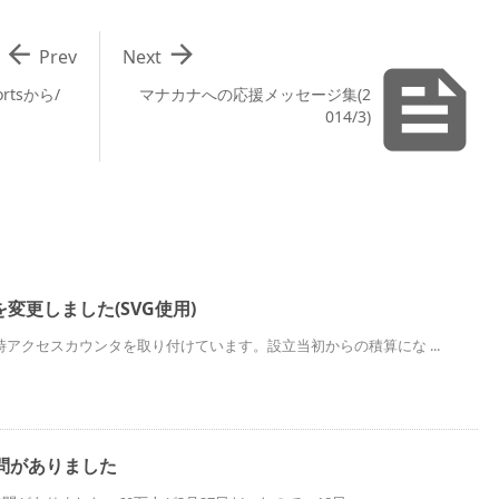


Prev
Next

rtsから/
マナカナへの応援メッセージ集(2
014/3)
変更しました(SVG使用)
アクセスカウンタを取り付けています。設立当初からの積算にな ...
問がありました