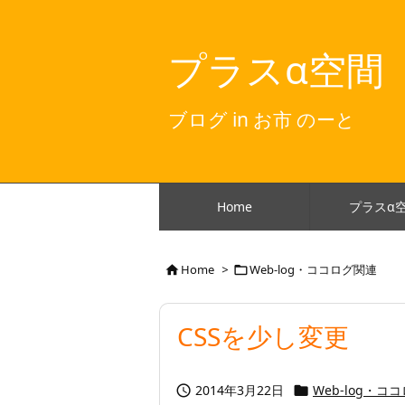
プラスα空間
ブログ in お市 のーと
Home
プラスα
Home
>
Web-log・ココログ関連


CSSを少し変更
2014年3月22日
Web-log・コ

