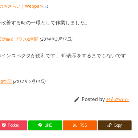
のおさらい｜Webpark
を改善する時の一環として作業しました。
定編): プラスα空間
(2014年3月17日)
foxのインスペクタが便利です。3D表示をするまでもないです
ラスα空間
(2012年6月14日)
Posted by

お市のかた

Pocket
LINE
RSS
Copy