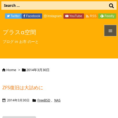

Twitter
Facebook
Instagram
YouTube
Feedly
RSS
プラスα空間


ブログ in お市 のーと
メニュ

サイド

Home
>
2014年3月30日


前へ

ZFS復旧は大詰めに
次へ

2014年3月30日
FreeBSD
,
NAS


検索