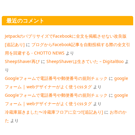
最近のコメント
JetpackのパブリサイズでFacebookに全文を掲載させない改良版
[追記あり]
に
ブログからFacebook記事を自動投稿する際の全文引
用を回避する - CHOTTO NEWS
より
SheepShaver再び
に
SheepShaverは生きていた – DigitalBoo
よ
り
Googleフォームで電話番号や郵便番号の規則チェック
に
google
フォーム | webデザイナーがよく使うcssタグ
より
Googleフォームで電話番号や郵便番号の規則チェック
に
google
フォーム | webデザイナーがよく使うcssタグ
より
冷蔵庫届きました〜冷蔵庫フロアに立つ!![追記あり]
に
お市のか
た
より