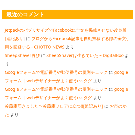
最近のコメント
JetpackのパブリサイズでFacebookに全文を掲載させない改良版
[追記あり]
に
ブログからFacebook記事を自動投稿する際の全文引
用を回避する - CHOTTO NEWS
より
SheepShaver再び
に
SheepShaverは生きていた – DigitalBoo
よ
り
Googleフォームで電話番号や郵便番号の規則チェック
に
google
フォーム | webデザイナーがよく使うcssタグ
より
Googleフォームで電話番号や郵便番号の規則チェック
に
google
フォーム | webデザイナーがよく使うcssタグ
より
冷蔵庫届きました〜冷蔵庫フロアに立つ!![追記あり]
に
お市のか
た
より