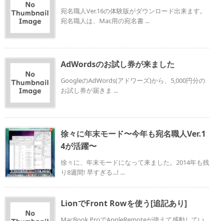
宛名職人Ver.16の体験版がダウンロード出来ます。
宛名職人は、Mac用の宛名書 ...
AdWordsのお試し券が来ました
GoogleのAdWords(アドワーズ)から、5,000円分の
お試し券が届きま ...
徐々に年末モード〜今年も宛名職人Ver.1
4が活躍〜
徐々に、年末モードになって来ました。2014年も残
り8週間! 早すぎる...! ...
LionでFront Rowを使う[追記あり]
MacBook ProでAppleRemoteが使えて感動してい