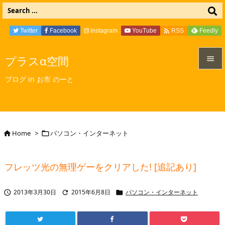

Twitter
Facebook
Instagram
YouTube
Feedly
RSS
プラスα空間


ブログ in お市 のーと
メニュ

サイド

Home
>
パソコン・インターネット


前へ

フレッツ光の無理ゲーをクリアした! [追記あり]
次へ

2013年3月30日
2015年6月8日
パソコン・インターネット



検索