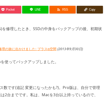

Pocket
LINE
RSS
Copy
Early 15)を修理したとき、SSDの中身をバックアップの後、初期状
011)は、修理の旅に出かけました: プラスα空間
(2013年9月30日)
e Proを使ってバックアップしました。
ス数です(追記 変更になったかも?)。Pro版は、自分で管理
版は2台までです。私は、Macを3台以上持っているので、