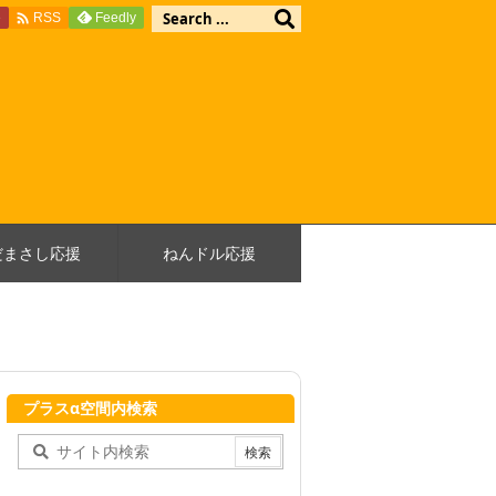

e
Feedly
RSS
だまさし応援
ねんドル応援
プラスα空間内検索