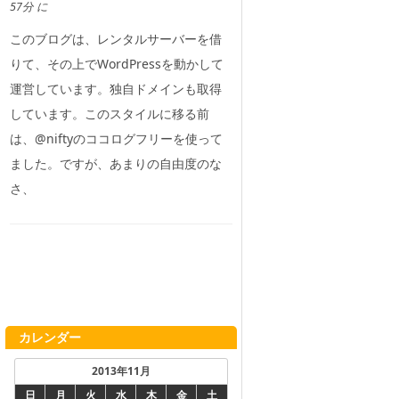
57分 に
このブログは、レンタルサーバーを借
りて、その上でWordPressを動かして
運営しています。独自ドメインも取得
しています。このスタイルに移る前
は、@niftyのココログフリーを使って
ました。ですが、あまりの自由度のな
さ、
カレンダー
2013年11月
日
月
火
水
木
金
土