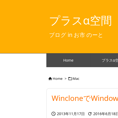
プラスα空間
ブログ in お市 のーと
Home
プラスα
Home
>
Mac


WincloneでWi
2013年11月17日
2016年6月18

