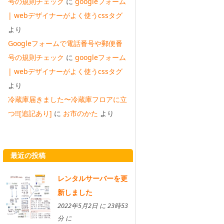
号の規則チェック
に
googleフォーム
| webデザイナーがよく使うcssタグ
より
Googleフォームで電話番号や郵便番
号の規則チェック
に
googleフォーム
| webデザイナーがよく使うcssタグ
より
冷蔵庫届きました〜冷蔵庫フロアに立
つ!![追記あり]
に
お市のかた
より
最近の投稿
レンタルサーバーを更
新しました
2022年5月2日 に 23時53
分 に