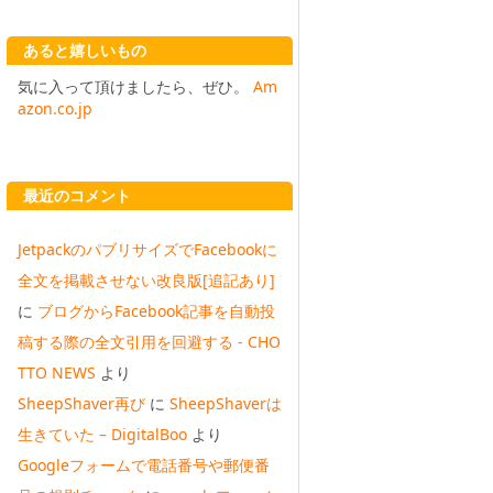
あると嬉しいもの
気に入って頂けましたら、ぜひ。
Am
azon.co.jp
最近のコメント
JetpackのパブリサイズでFacebookに
全文を掲載させない改良版[追記あり]
に
ブログからFacebook記事を自動投
稿する際の全文引用を回避する - CHO
TTO NEWS
より
SheepShaver再び
に
SheepShaverは
生きていた – DigitalBoo
より
Googleフォームで電話番号や郵便番