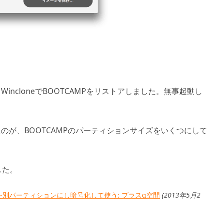
incloneでBOOTCAMPをリストアしました。無事起動し
のが、BOOTCAMPのパーティションサイズをいくつにして
。
した。
を別パーティションにし暗号化して使う: プラスα空間
(2013年5月2