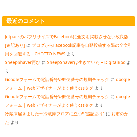
最近のコメント
JetpackのパブリサイズでFacebookに全文を掲載させない改良版
[追記あり]
に
ブログからFacebook記事を自動投稿する際の全文引
用を回避する - CHOTTO NEWS
より
SheepShaver再び
に
SheepShaverは生きていた – DigitalBoo
よ
り
Googleフォームで電話番号や郵便番号の規則チェック
に
google
フォーム | webデザイナーがよく使うcssタグ
より
Googleフォームで電話番号や郵便番号の規則チェック
に
google
フォーム | webデザイナーがよく使うcssタグ
より
冷蔵庫届きました〜冷蔵庫フロアに立つ!![追記あり]
に
お市のか
た
より