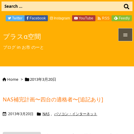

Twitter
Facebook
Instagram
YouTube
Feedly
RSS
プラスα空間


ブログ in お市 のーと
メニュ

サイド

Home
>
2013年3月20日


前へ

NAS補完計画〜四台の適格者〜[追記あり]
次へ

2013年3月20日
NAS
,
パソコン・インターネット


検索