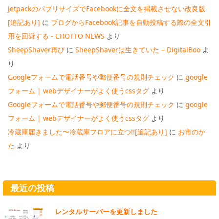
JetpackのパブリサイズでFacebookに全文を掲載させない改良版
[追記あり]
に
ブログからFacebook記事を自動投稿する際の全文引
用を回避する - CHOTTO NEWS
より
SheepShaver再び
に
SheepShaverは生きていた – DigitalBoo
よ
り
Googleフォームで電話番号や郵便番号の規則チェック
に
google
フォーム | webデザイナーがよく使うcssタグ
より
Googleフォームで電話番号や郵便番号の規則チェック
に
google
フォーム | webデザイナーがよく使うcssタグ
より
冷蔵庫届きました〜冷蔵庫フロアに立つ!![追記あり]
に
お市のか
た
より
最近の投稿
レンタルサーバーを更新しました