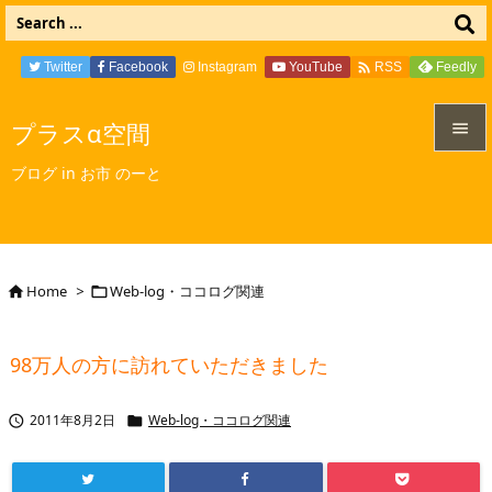

Twitter
Facebook
Instagram
YouTube
Feedly
RSS
プラスα空間


ブログ in お市 のーと
メニュ

サイド

Home
>
Web-log・ココログ関連


前へ

98万人の方に訪れていただきました
次へ

2011年8月2日
Web-log・ココログ関連


検索