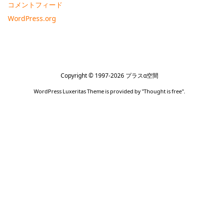
コメントフィード
WordPress.org
Copyright ©
1997
-2026
プラスα空間
WordPress Luxeritas Theme is provided by "
Thought is free
".