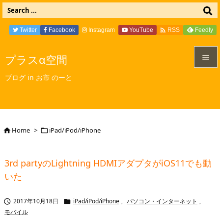

Twitter
Facebook
Instagram
YouTube
Feedly
RSS
プラスα空間


ブログ in お市 のーと
メニュ

サイド

Home
>
iPad/iPod/iPhone


前へ

3rd partyのLightning HDMIアダプタがiOS11でも動
次へ
いた

検索
2017年10月18日
iPad/iPod/iPhone
,
パソコン・インターネット
,


モバイル