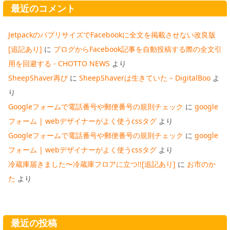
最近のコメント
JetpackのパブリサイズでFacebookに全文を掲載させない改良版
[追記あり]
に
ブログからFacebook記事を自動投稿する際の全文引
用を回避する - CHOTTO NEWS
より
SheepShaver再び
に
SheepShaverは生きていた – DigitalBoo
よ
り
Googleフォームで電話番号や郵便番号の規則チェック
に
google
フォーム | webデザイナーがよく使うcssタグ
より
Googleフォームで電話番号や郵便番号の規則チェック
に
google
フォーム | webデザイナーがよく使うcssタグ
より
冷蔵庫届きました〜冷蔵庫フロアに立つ!![追記あり]
に
お市のか
た
より
最近の投稿