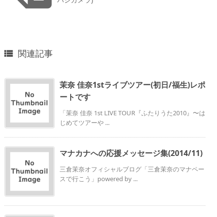
関連記事

茉奈 佳奈1stライブツアー(初日/福生)レポ
ートです
「茉奈 佳奈 1st LIVE TOUR『ふたりうた2010』〜は
じめてツアーや ...
マナカナへの応援メッセージ集(2014/11)
三倉茉奈オフィシャルブログ「三倉茉奈のマナペー
スで行こう」powered by ...