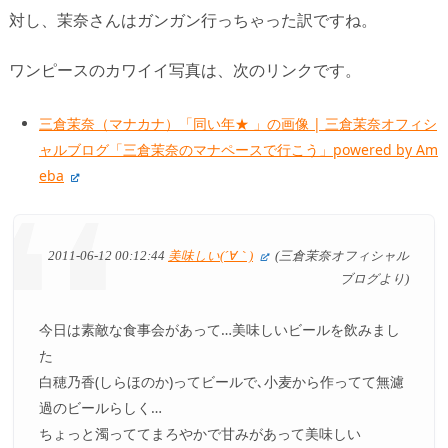
対し、茉奈さんはガンガン行っちゃった訳ですね。
ワンピースのカワイイ写真は、次のリンクです。
三倉茉奈（マナカナ）「同い年★ 」の画像 | 三倉茉奈オフィシ
ャルブログ「三倉茉奈のマナペースで行こう」powered by Am
eba
2011-06-12 00:12:44
美味しい(´∀｀)
(三倉茉奈オフィシャル
ブログより)
今日は素敵な食事会があって…美味しいビールを飲みまし
た
白穂乃香(しらほのか)ってビールで､小麦から作ってて無濾
過のビールらしく…
ちょっと濁っててまろやかで甘みがあって美味しい