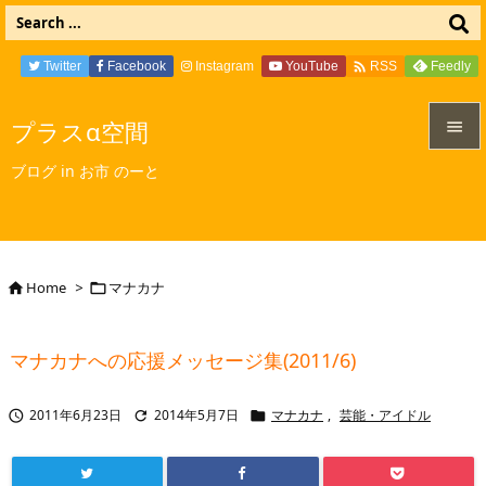

Twitter
Facebook
Instagram
YouTube
Feedly
RSS
プラスα空間


ブログ in お市 のーと
メニュ

サイド

Home
>
マナカナ


前へ

マナカナへの応援メッセージ集(2011/6)
次へ

2011年6月23日
2014年5月7日
マナカナ
,
芸能・アイドル



検索