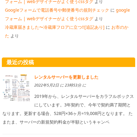
フォーム | webデザイナーがよく使うcssタグ
より
Googleフォームで電話番号や郵便番号の規則チェック
に
google
フォーム | webデザイナーがよく使うcssタグ
より
冷蔵庫届きました〜冷蔵庫フロアに立つ!![追記あり]
に
お市のか
た
より
最近の投稿
レンタルサーバーを更新しました
2022年5月2日 に 23時53分 に
2019年から、レンタルサーバーをカラフルボックス
にしています。3年契約で、今年で契約満了期間と
なります。更新する場合、528円×36ヶ月=19,008円となります。 た
またま、サーバーの新規契約料金が半額というキャンペ