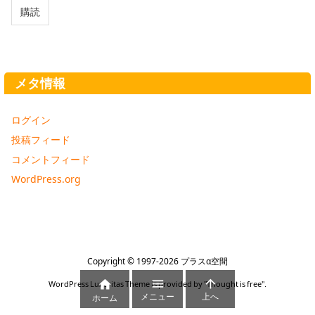
ア
購読
ド
レ
ス
メタ情報
ログイン
投稿フィード
コメントフィード
WordPress.org
Copyright ©
1997
-2026
プラスα空間



WordPress Luxeritas Theme is provided by "
Thought is free
".
メニュー
上へ
ホーム