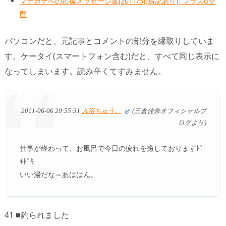
マナカナへの応援メッセージ集(2011/5)[追記あり]: プラスα空
間
パソコンだと、元記事とコメントの部分を縁取りしていま
す。ケータイ(スマートフォン含む)だと、すべて同じ表示に
なってしまいます。読み辛くてすみません。
2011-06-06 20:55:31
入浴ちゅう。
(三倉佳奈オフィシャルブ
ログより)
仕事が終わって、お風呂で今日の疲れを癒しておりますﾄﾞ
ｷﾄﾞｷ
いい湯だな～あははん。
41 ■釣られました