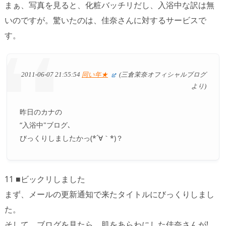
まぁ、写真を見ると、化粧バッチリだし、入浴中な訳は無
いのですが。驚いたのは、佳奈さんに対するサービスで
す。
2011-06-07 21:55:54
同い年★
(三倉茉奈オフィシャルブログ
より)
昨日のカナの
“入浴中"ブログ､
びっくりしましたかっ(*´∀｀*)？
11 ■ビックリしました
まず、メールの更新通知で来たタイトルにびっくりしまし
た。
そして、ブログを見たら、肌をあらわにした佳奈さんが!