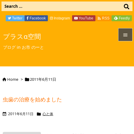

Twitter
Facebook
Instagram
YouTube
Feedly
RSS
プラスα空間


ブログ in お市 のーと
メニュ

サイド

Home
>
2011年6月11日


前へ

虫歯の治療を始めました
次へ

2011年6月11日
心と体


検索