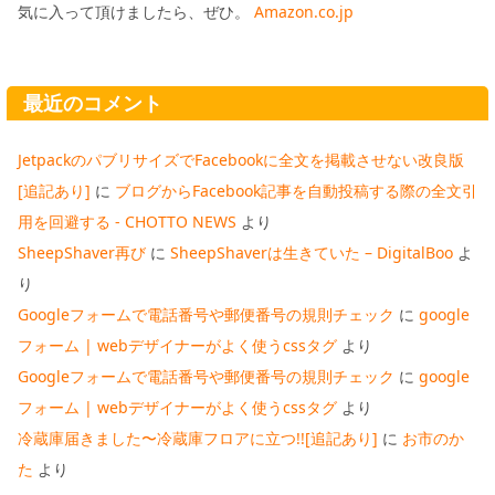
気に入って頂けましたら、ぜひ。
Amazon.co.jp
最近のコメント
JetpackのパブリサイズでFacebookに全文を掲載させない改良版
[追記あり]
に
ブログからFacebook記事を自動投稿する際の全文引
用を回避する - CHOTTO NEWS
より
SheepShaver再び
に
SheepShaverは生きていた – DigitalBoo
よ
り
Googleフォームで電話番号や郵便番号の規則チェック
に
google
フォーム | webデザイナーがよく使うcssタグ
より
Googleフォームで電話番号や郵便番号の規則チェック
に
google
フォーム | webデザイナーがよく使うcssタグ
より
冷蔵庫届きました〜冷蔵庫フロアに立つ!![追記あり]
に
お市のか
た
より