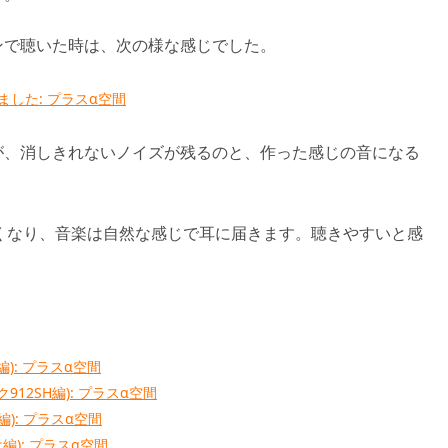
ンで聴いた時は、次の様な感じでした。
ました: プラスα空間
が、消しきれないノイズが残るのと、作った感じの音になる
にくくなり、音楽は自然な感じで耳に届きます。聴きやすいと感
編): プラスα空間
912SH編): プラスα空間
ch編): プラスα空間
編): プラスα空間