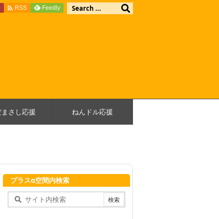

e
Feedly
RSS
だまさし応援
ねんドル応援
プラスα空間内検索