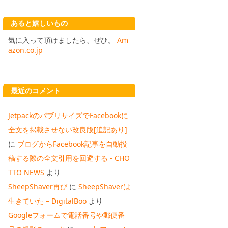
あると嬉しいもの
気に入って頂けましたら、ぜひ。
Am
azon.co.jp
最近のコメント
JetpackのパブリサイズでFacebookに
全文を掲載させない改良版[追記あり]
に
ブログからFacebook記事を自動投
稿する際の全文引用を回避する - CHO
TTO NEWS
より
SheepShaver再び
に
SheepShaverは
生きていた – DigitalBoo
より
Googleフォームで電話番号や郵便番