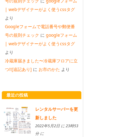
号の規則チェック
に
googleフォーム
| webデザイナーがよく使うcssタグ
より
Googleフォームで電話番号や郵便番
号の規則チェック
に
googleフォーム
| webデザイナーがよく使うcssタグ
より
冷蔵庫届きました〜冷蔵庫フロアに立
つ!![追記あり]
に
お市のかた
より
最近の投稿
レンタルサーバーを更
新しました
2022年5月2日 に 23時53
分 に