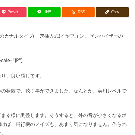

Pocket
LINE
RSS
Copy
)のカナルタイプ(耳穴挿入式)イヤフォン、ゼンハイザーの
cale="JP"]
なり、良い感じです。
いの状態で、聴く事ができました。なんとか、実用レベルで
収まる様に調整します。そうすると、外の音が小さくなるポ
聴けば、飛行機のノイズも、あまり気になりません。作られ
す。