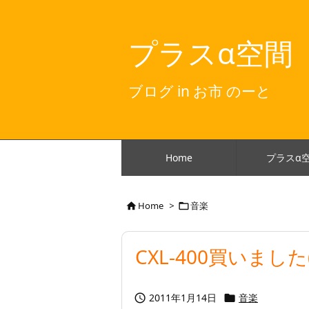
プラスα空間
ブログ in お市 のーと
Home
プラスα
Home
>
音楽


CXL-400買いました
2011年1月14日
音楽

