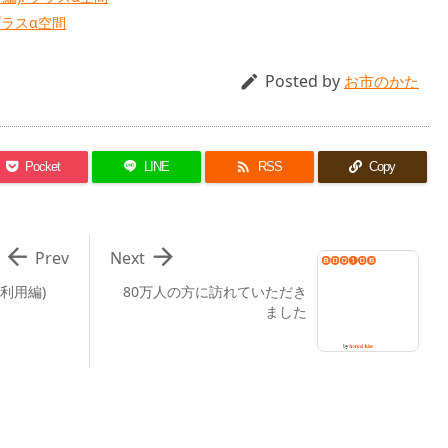
 プラスα空間
Posted by

お市のかた

Pocket
LINE
RSS
Copy


Prev
Next
常利用編)
80万人の方に訪れていただき
ました