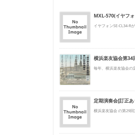
MXL-570(イヤ
イヤフォンSE-CL34
横浜楽友協会第34
毎年、横浜楽友協会の定
定期演奏会[訂正あ
横浜楽友協会 の第29回