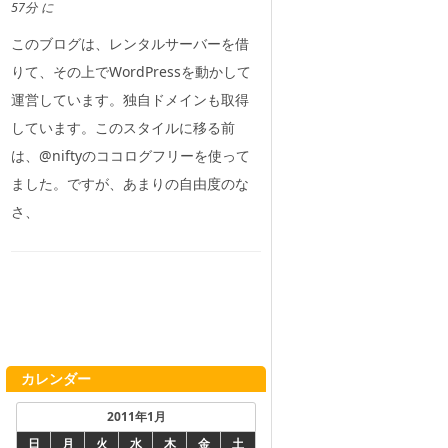
57分 に
このブログは、レンタルサーバーを借
りて、その上でWordPressを動かして
運営しています。独自ドメインも取得
しています。このスタイルに移る前
は、@niftyのココログフリーを使って
ました。ですが、あまりの自由度のな
さ、
カレンダー
2011年1月
日
月
火
水
木
金
土