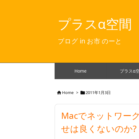
プラスα空間
ブログ in お市 のーと
Home
プラスα
Home
>
2011年1月3日


Macでネットワー
せは良くないのか?