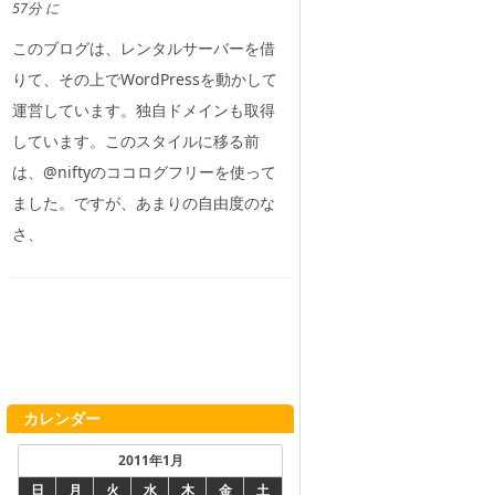
57分 に
このブログは、レンタルサーバーを借
りて、その上でWordPressを動かして
運営しています。独自ドメインも取得
しています。このスタイルに移る前
は、@niftyのココログフリーを使って
ました。ですが、あまりの自由度のな
さ、
カレンダー
2011年1月
日
月
火
水
木
金
土