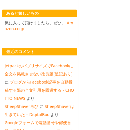
あると嬉しいもの
気に入って頂けましたら、ぜひ。
Am
azon.co.jp
最近のコメント
JetpackのパブリサイズでFacebookに
全文を掲載させない改良版[追記あり]
に
ブログからFacebook記事を自動投
稿する際の全文引用を回避する - CHO
TTO NEWS
より
SheepShaver再び
に
SheepShaverは
生きていた – DigitalBoo
より
Googleフォームで電話番号や郵便番