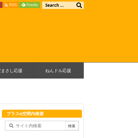

e
Feedly
RSS
だまさし応援
ねんドル応援
プラスα空間内検索