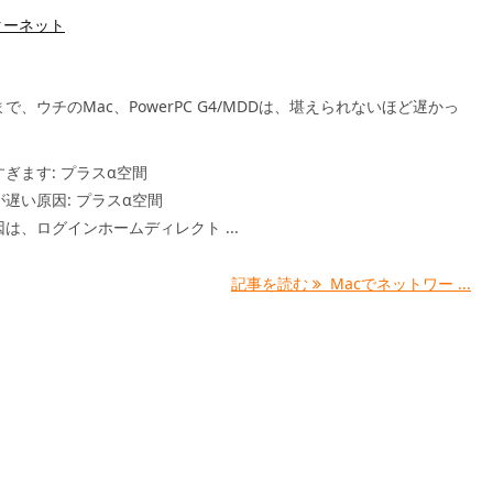
ターネット
で、ウチのMac、PowerPC G4/MDDは、堪えられないほど遅かっ
ぎます: プラスα空間
が遅い原因: プラスα空間
は、ログインホームディレクト ...
記事を読む
Macでネットワー ...