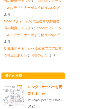
号の規則チェック
に
googleフォーム
| webデザイナーがよく使うcssタグ
より
Googleフォームで電話番号や郵便番
号の規則チェック
に
googleフォーム
| webデザイナーがよく使うcssタグ
より
冷蔵庫届きました〜冷蔵庫フロアに立
つ!![追記あり]
に
お市のかた
より
最近の投稿
レンタルサーバーを更
新しました
2022年5月2日 に 23時53
分 に