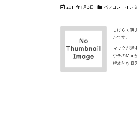
2011年1月3日
パソコン・イン


しばらく前ま
たです。
マックが遅す
ウチのMac
根本的な原因