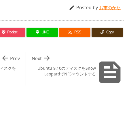
Posted by

お市のかた

Pocket
LINE
RSS
Copy


Prev
Next

ディスクを
Ubuntu 9.10のディスクをSnow
LeopardでNFSマウントする