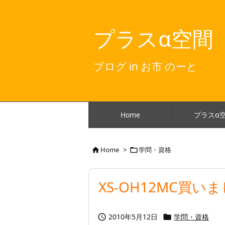
プラスα空間
ブログ in お市 のーと
Home
プラスα
Home
>
学問・資格


XS-OH12MC買い
2010年5月12日
学問・資格

