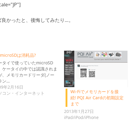
ale="JP"]
れば良かったと、後悔してみたり…。
microSDは消耗品?
ータイで使っていたmicroSD
、ケータイの中では認識されま
が、メモリカードリーダ(ノー
ラン…
09年2月16日
Wi-Fiでメモリカードを接
ソコン・インターネット
続! PQI Air Cardの初期設定
まで
2013年1月27日
iPad/iPod/iPhone