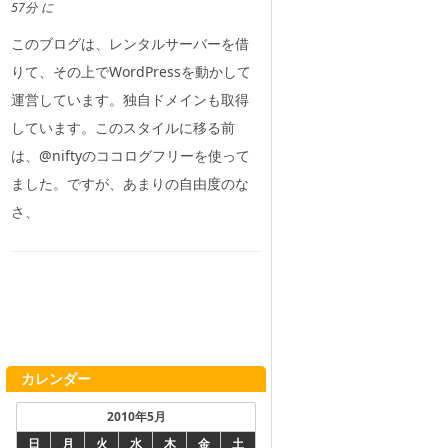
57分 に
このブログは、レンタルサーバーを借
りて、その上でWordPressを動かして
運営しています。独自ドメインも取得
しています。このスタイルに移る前
は、@niftyのココログフリーを使って
ました。ですが、あまりの自由度のな
さ、
カレンダー
2010年5月
日
月
火
水
木
金
土