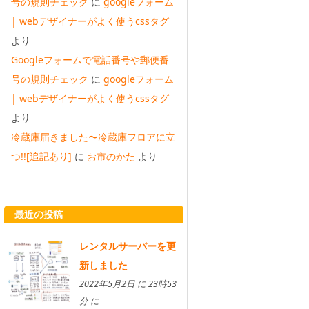
号の規則チェック
に
googleフォーム
| webデザイナーがよく使うcssタグ
より
Googleフォームで電話番号や郵便番
号の規則チェック
に
googleフォーム
| webデザイナーがよく使うcssタグ
より
冷蔵庫届きました〜冷蔵庫フロアに立
つ!![追記あり]
に
お市のかた
より
最近の投稿
レンタルサーバーを更
新しました
2022年5月2日 に 23時53
分 に