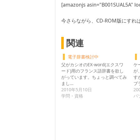
[amazonjs asin="B001SUAL5A" loc
今さらながら、CD-ROM版にす
関連
電子辞書検討中
父がカシオのEX-word(エクスワ
ケ
ード)用のフランス語辞書を欲し
が
がっています。ちょっと調べてみ
す
まし…
ブ
2010年5月10日
20
学問・資格
パ