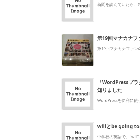
新聞を読んでいたら、次
第19回マナカナフ
第19回マナカナファン
「WordPres
知りました
WordPressを便利
willとbe going
中学校の英語で、"will"も"b