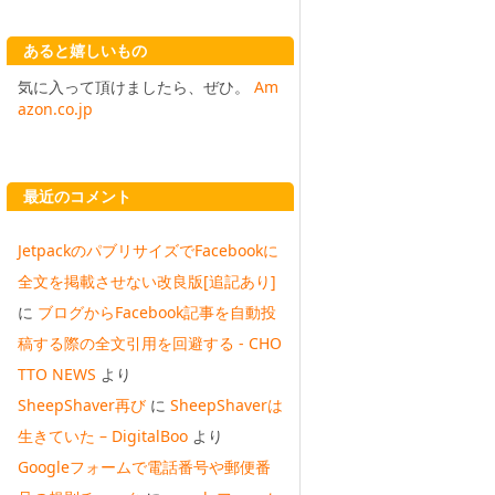
あると嬉しいもの
気に入って頂けましたら、ぜひ。
Am
azon.co.jp
最近のコメント
JetpackのパブリサイズでFacebookに
全文を掲載させない改良版[追記あり]
に
ブログからFacebook記事を自動投
稿する際の全文引用を回避する - CHO
TTO NEWS
より
SheepShaver再び
に
SheepShaverは
生きていた – DigitalBoo
より
Googleフォームで電話番号や郵便番