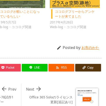
ココログが酷いことになっ
ココログフリーからアンケ
ているらしい
ートが来てました
19年5月7日
2017年4月26日
eb-log・ココログ関連
Web-log・ココログ関連
Posted by

お市のかた

Pocket
LINE
RSS
Copy


Prev
Next
78試作1
Office 365 Soloのライセンス
ビー
更新[追記あり]