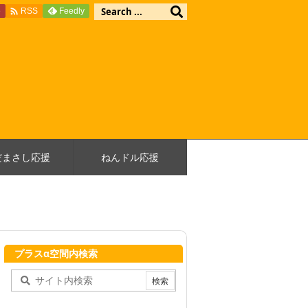

e
Feedly
RSS
だまさし応援
ねんドル応援
プラスα空間内検索