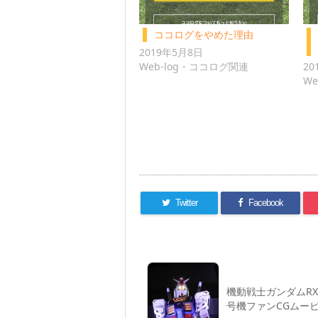
ココログをやめた理由
2019年5月8日
Web-log・ココログ関連
20
W
Twitter
Facebook
機動戦士ガンダムRX-
号機ファンCGムー