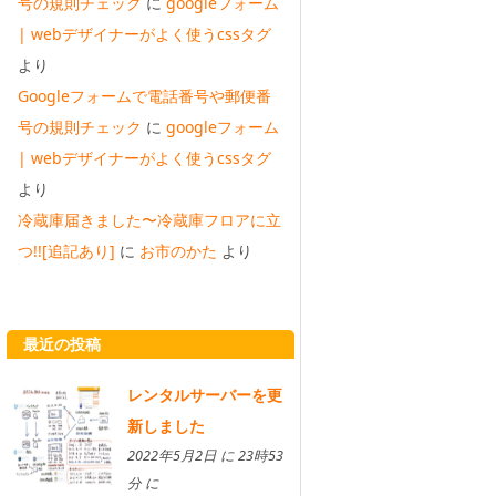
号の規則チェック
に
googleフォーム
| webデザイナーがよく使うcssタグ
より
Googleフォームで電話番号や郵便番
号の規則チェック
に
googleフォーム
| webデザイナーがよく使うcssタグ
より
冷蔵庫届きました〜冷蔵庫フロアに立
つ!![追記あり]
に
お市のかた
より
最近の投稿
レンタルサーバーを更
新しました
2022年5月2日 に 23時53
分 に