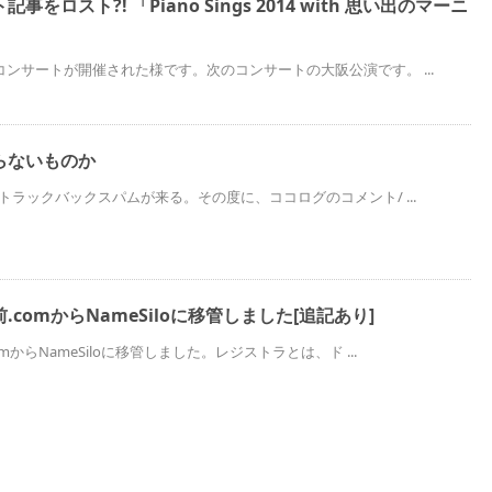
をロスト?! 「Piano Sings 2014 with 思い出のマーニ
ンサートが開催された様です。次のコンサートの大阪公演です。 ...
らないものか
トラックバックスパムが来る。その度に、ココログのコメント/ ...
comからNameSiloに移管しました[追記あり]
からNameSiloに移管しました。レジストラとは、ド ...