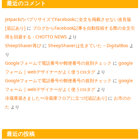
最近のコメント
JetpackのパブリサイズでFacebookに全文を掲載させない改良版
[追記あり]
に
ブログからFacebook記事を自動投稿する際の全文引
用を回避する - CHOTTO NEWS
より
SheepShaver再び
に
SheepShaverは生きていた – DigitalBoo
よ
り
Googleフォームで電話番号や郵便番号の規則チェック
に
google
フォーム | webデザイナーがよく使うcssタグ
より
Googleフォームで電話番号や郵便番号の規則チェック
に
google
フォーム | webデザイナーがよく使うcssタグ
より
冷蔵庫届きました〜冷蔵庫フロアに立つ!![追記あり]
に
お市のか
た
より
最近の投稿