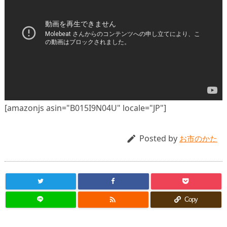
[amazonjs asin="B015I9N04U" locale="JP"]
Posted by

お市のかた

Copy