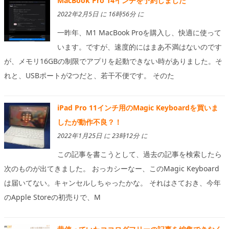
MacBook Pro 14インチを予約しました
2022年2月5日 に 16時56分 に
一昨年、M1 MacBook Proを購入し、快適に使って
います。ですが、速度的にはまあ不満はないのです
が、メモリ16GBの制限でアプリを起動できない時がありました。そ
れと、USBポートが2つだと、若干不便です。 そのた
iPad Pro 11インチ用のMagic Keyboardを買いま
したが動作不良？！
2022年1月25日 に 23時12分 に
この記事を書こうとして、過去の記事を検索したら
次のものが出てきました。 おっカシーなー、このMagic Keyboard
は届いてない。キャンセルしちゃったかな。 それはさておき、今年
のApple Storeの初売りで、M