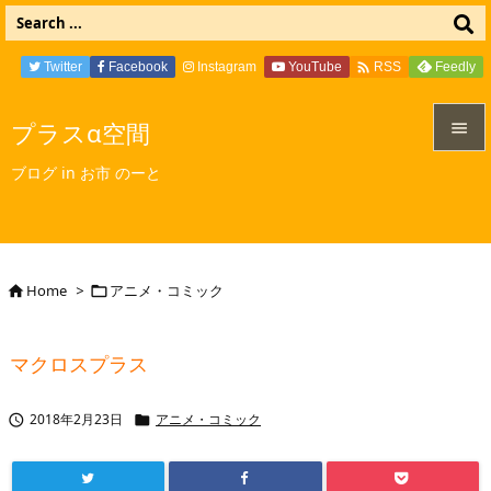

Twitter
Facebook
Instagram
YouTube
Feedly
RSS
プラスα空間


ブログ in お市 のーと
メニュ

サイド

Home
>
アニメ・コミック


前へ

マクロスプラス
次へ

2018年2月23日
アニメ・コミック


検索