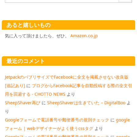
あると嬉しいもの
気に入って頂けましたら、ぜひ。
Amazon.co.jp
最近のコメント
JetpackのパブリサイズでFacebookに全文を掲載させない改良版
[追記あり]
に
ブログからFacebook記事を自動投稿する際の全文引
用を回避する - CHOTTO NEWS
より
SheepShaver再び
に
SheepShaverは生きていた – DigitalBoo
よ
り
Googleフォームで電話番号や郵便番号の規則チェック
に
google
フォーム | webデザイナーがよく使うcssタグ
より
Googleフォームで電話番号や郵便番号の規則チェック
に
google