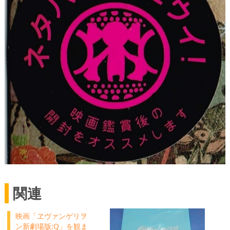
関連
映画「ヱヴァンゲリヲ
ン新劇場版:Q」を観ま