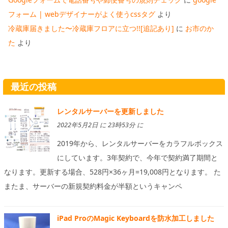
フォーム | webデザイナーがよく使うcssタグ
より
冷蔵庫届きました〜冷蔵庫フロアに立つ!![追記あり]
に
お市のか
た
より
最近の投稿
レンタルサーバーを更新しました
2022年5月2日 に 23時53分 に
2019年から、レンタルサーバーをカラフルボックス
にしています。3年契約で、今年で契約満了期間と
なります。更新する場合、528円×36ヶ月=19,008円となります。 た
またま、サーバーの新規契約料金が半額というキャンペ
iPad ProのMagic Keyboardを防水加工しました