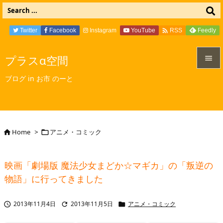

Twitter
Facebook
Instagram
YouTube
Feedly
RSS
プラスα空間


ブログ in お市 のーと
メニュ

サイド

Home
>
アニメ・コミック


前へ

映画「劇場版 魔法少女まどか☆マギカ」の「叛逆の
次へ
物語」に行ってきました

検索
2013年11月4日
2013年11月5日
アニメ・コミック


