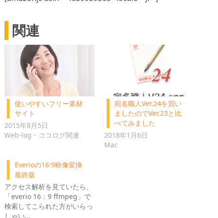
関連
使いやすいフリー素材
宛名職人Ver.24を買い
サイト
ましたのでVer.23と比
べてみました
2015年8月5日
Web-log・ココログ関連
2018年1月6日
Mac
Everioの16:9映像変換
最終版
アクセス解析を見ていたら、
「everio 16：9 ffmpeg」で
検索してこられた方がいらっ
しゃい…