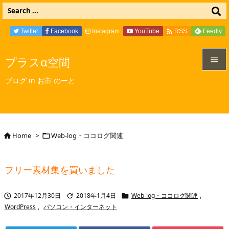

Twitter
Facebook
Instagram
YouTube
Feedly
RSS
プラスα空間


ブログ in お市 のーと
メニュ

サイド

Home
>
Web-log・ココログ関連


前へ

フリー素材集を買いました
次へ

2017年12月30日
2018年1月4日
Web-log・ココログ関連
,



検索
WordPress
,
パソコン・インターネット