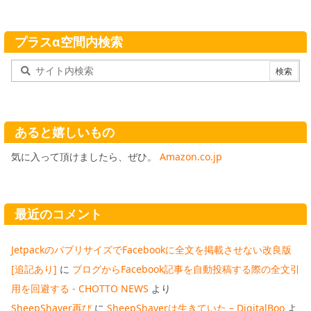
プラスα空間内検索
あると嬉しいもの
気に入って頂けましたら、ぜひ。
Amazon.co.jp
最近のコメント
JetpackのパブリサイズでFacebookに全文を掲載させない改良版
[追記あり]
に
ブログからFacebook記事を自動投稿する際の全文引
用を回避する - CHOTTO NEWS
より
SheepShaver再び
に
SheepShaverは生きていた – DigitalBoo
よ