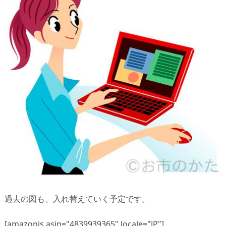
過去の図も、入れ替えていく予定です。
[amazonjs asin="4839939365" locale="JP"]